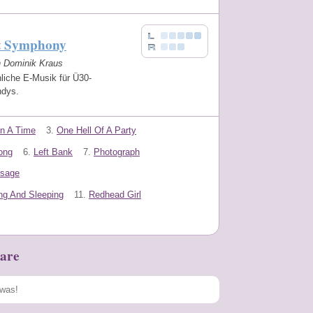
t Symphony
n Dominik Kraus
liche E-Musik für Ü30-
ndys.
n A Time
3.
One Hell Of A Party
ong
6.
Left Bank
7.
Photograph
ssage
g And Sleeping
11.
Redhead Girl
are
Speichern