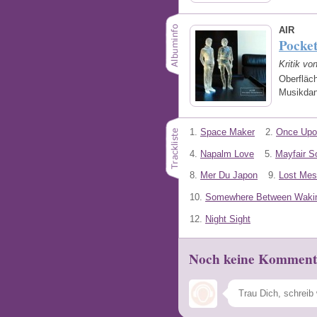
AIR
Pocke
Kritik vo
Oberfläch
Musikda
1.
Space Maker
2.
Once Upo
4.
Napalm Love
5.
Mayfair S
8.
Mer Du Japon
9.
Lost Me
10.
Somewhere Between Wakin
12.
Night Sight
Noch keine Komment