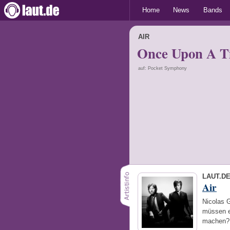
Home
News
Bands
AIR
Once Upon A T
auf: Pocket Symphony
LAUT.D
Air
Nicolas 
müssen e
machen? 