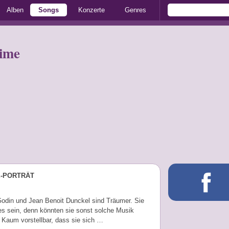
Alben
Songs
Konzerte
Genres
ime
E-PORTRÄT
Godin und Jean Benoit Dunckel sind Träumer. Sie
s sein, denn könnten sie sonst solche Musik
Kaum vorstellbar, dass sie sich …