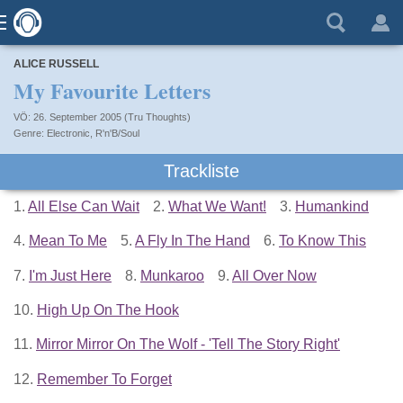
ALICE RUSSELL
My Favourite Letters
VÖ: 26. September 2005 (Tru Thoughts)
Electronic
,
R'n'B/Soul
Trackliste
1.
All Else Can Wait
2.
What We Want!
3.
Humankind
4.
Mean To Me
5.
A Fly In The Hand
6.
To Know This
7.
I'm Just Here
8.
Munkaroo
9.
All Over Now
10.
High Up On The Hook
11.
Mirror Mirror On The Wolf - 'Tell The Story Right'
12.
Remember To Forget