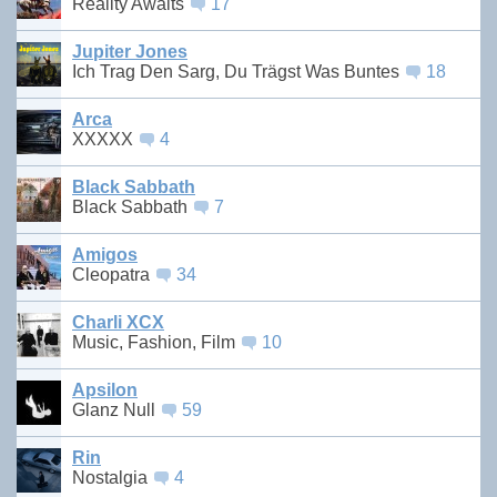
Reality Awaits
17
Jupiter Jones
Ich Trag Den Sarg, Du Trägst Was Buntes
18
Arca
XXXXX
4
Black Sabbath
Black Sabbath
7
Amigos
Cleopatra
34
Charli XCX
Music, Fashion, Film
10
Apsilon
Glanz Null
59
Rin
Nostalgia
4