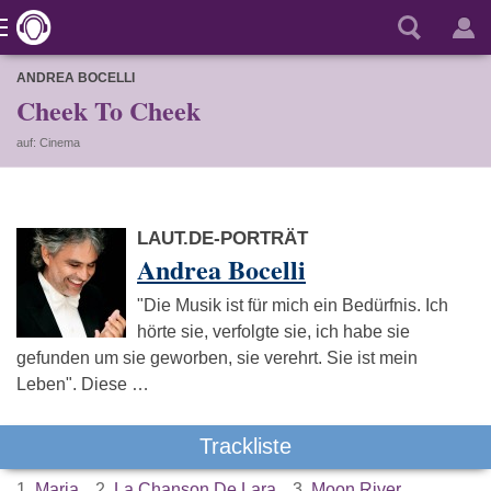
ANDREA BOCELLI
Cheek To Cheek
auf: Cinema
LAUT.DE-PORTRÄT
Andrea Bocelli
"Die Musik ist für mich ein Bedürfnis. Ich
hörte sie, verfolgte sie, ich habe sie
gefunden um sie geworben, sie verehrt. Sie ist mein
Leben". Diese …
Trackliste
1.
Maria
2.
La Chanson De Lara
3.
Moon River