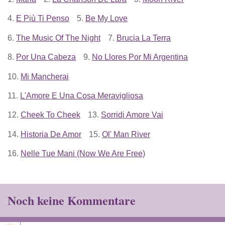
4.
E Più Ti Penso
5.
Be My Love
6.
The Music Of The Night
7.
Brucia La Terra
8.
Por Una Cabeza
9.
No Llores Por Mi Argentina
10.
Mi Mancherai
11.
L'Amore E Una Cosa Meravigliosa
12.
Cheek To Cheek
13.
Sorridi Amore Vai
14.
Historia De Amor
15.
Ol' Man River
16.
Nelle Tue Mani (Now We Are Free)
Noch keine Kommentare