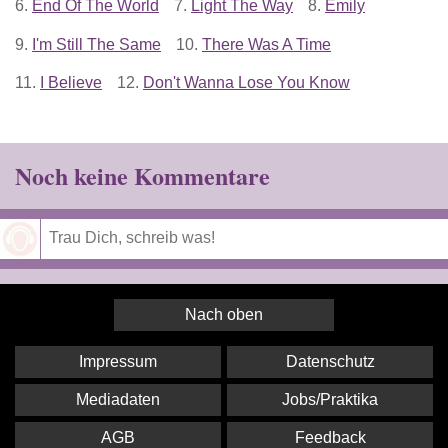
6.
End Of The World
7.
Light The Way
8.
Emily
9.
I'm Still The Same
10.
There Was A Time
11.
I Believe
12.
Don't Wanna Lose You Know
Noch keine Kommentare
Speichern
Nach oben
Impressum
Datenschutz
Mediadaten
Jobs/Praktika
AGB
Feedback