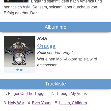
England stammt, geht nach Amerika und
nennt sich Asia. Seltsam, seltsam, aber durchaus von
Erfolg gekrönt. Der …
Albuminfo
ASIA
Omega
Kritik von Yan Vogel
Wer einen Moll-Akkord spielt, wird
erschossen.
Trackliste
1.
Finger On The Trigger
2.
Through My Veins
3.
Holy War
4.
Ever Yours
5.
Listen, Children