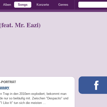
Alben
Songs
Konzerte
Genres
feat. Mr. Eazi)
E-PORTRÄT
unny
in Trap in den 2010ern explodiert, bekommt man
de nur so beiläufig mit. Zwischen "Despacito" und
"I Like It" tun sich die meisten …