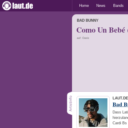
Home
News
Bands
BAD BUNNY
Como Un Bebé (
auf: Oasis
LAUT.D
Bad B
Dass Lat
hierzulan
Cardi Bs 