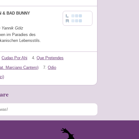
N & BAD BUNNY
n Yannik Gölz
en im Paradies des
kanischen Lebensstils.
.
Cudao Por Ahi
4.
Que Pretendes
at. Marciano Cantero)
7.
Odio
zi)
are
Speichern