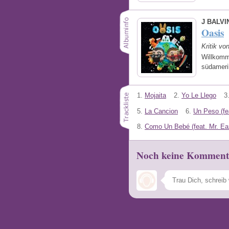
J BALVI
Oasis
Kritik vo
Willkomm
südameri
1.
Mojaita
2.
Yo Le Llego
3
5.
La Cancion
6.
Un Peso (fe
8.
Como Un Bebé (feat. Mr. Ea
Noch keine Komment