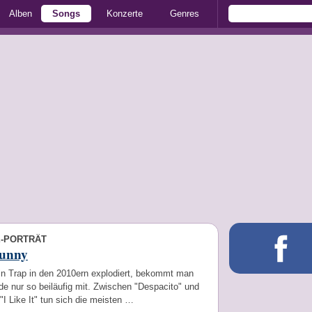
Alben
Songs
Konzerte
Genres
E-PORTRÄT
unny
in Trap in den 2010ern explodiert, bekommt man
de nur so beiläufig mit. Zwischen "Despacito" und
"I Like It" tun sich die meisten …