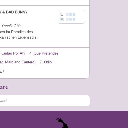
N & BAD BUNNY
n Yannik Gölz
en im Paradies des
kanischen Lebensstils.
.
Cudao Por Ahi
4.
Que Pretendes
at. Marciano Cantero)
7.
Odio
zi)
are
Speichern