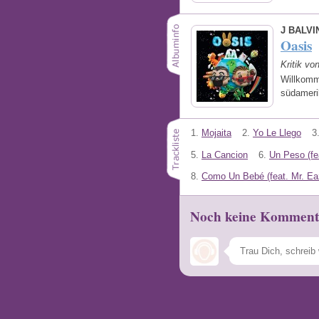
J BALVI
Oasis
Kritik vo
Willkomm
südameri
1.
Mojaita
2.
Yo Le Llego
3
5.
La Cancion
6.
Un Peso (fe
8.
Como Un Bebé (feat. Mr. Ea
Noch keine Komment