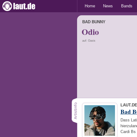
Home
News
Bands
BAD BUNNY
Odio
auf: Oasis
LAUT.D
Bad B
Dass Lat
hierzulan
Cardi Bs 