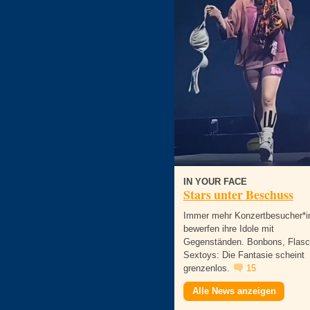
IN YOUR FACE
Stars unter Beschuss
Immer mehr Konzertbesucher*i
bewerfen ihre Idole mit
Gegenständen. Bonbons, Flasc
Sextoys: Die Fantasie scheint
grenzenlos.
15
Alle News anzeigen