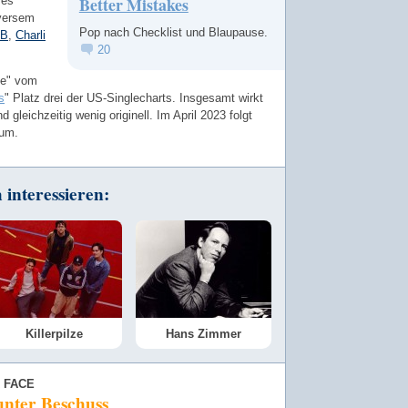
Better Mistakes
ves
versem
Pop nach Checklist und Blaupause.
 B
,
Charli
20
ice" vom
s
" Platz drei der US-Singlecharts. Insgesamt wirkt
d gleichzeitig wenig originell. Im April 2023 folgt
bum.
interessieren:
Killerpilze
Hans Zimmer
 FACE
unter Beschuss