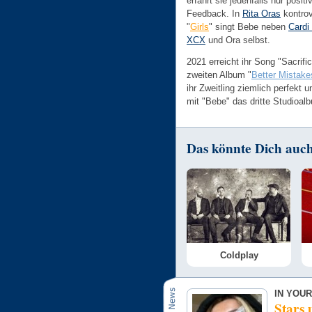
erfährt sie jedenfalls nur positi
Feedback. In
Rita Oras
kontro
"
Girls
" singt Bebe neben
Cardi
XCX
und Ora selbst.
2021 erreicht ihr Song "Sacrif
zweiten Album "
Better Mistake
ihr Zweitling ziemlich perfekt un
mit "Bebe" das dritte Studioal
Das könnte Dich auch 
Coldplay
IN YOUR
Stars 