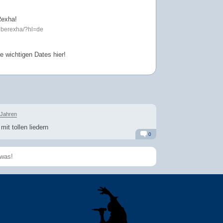
Rexha!
eberexha/?hl=de
le wichtigen Dates hier!
 Jahren
it tollen liedern
0
Alarm
Antworten
Speichern