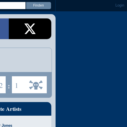
Login
2
:
1
te Artists
r Jones