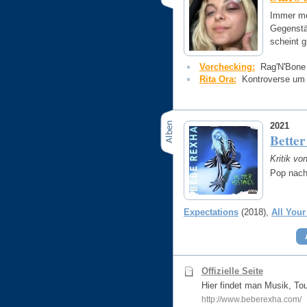
Immer me
Gegenstä
scheint 
Vorchecking:
Rag'N'Bone
Rita Ora:
Kontroverse um 
2021
Better
Kritik vo
Pop nach
Expectations
(2018)
All Your
Offizielle Seite
Hier findet man Musik, Tou
http://www.beberexha.com/