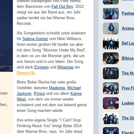
zweiten Bandprojekt von Pete Wentz,
dem Bassisten von
Fall Out Boy
. 2012
steigt sie aus der Band aus, ein Jahr
Pasha
später landet sie bei Warner Bros.
Records.
Arian
Als Songwriterin schreibt unter anderem
für
Selena Gomez
und Nikki Williams.
Def Le
Ihren ersten großen Hit landet sie aber
mit dem Song "Monster Under My Bed",
in dem es um die Monster geht, die um
Bibiza
uns herum und in uns leben. Der Song
wird dank
Eminem
und
Rihannas
ein
Riesen-Hit
.
The H
Bleta 'Bebe' Rexha hat viele große
Vorbilder, darunter
Madonna
,
Michael
Five F
nnen
Jackson
,
Prince
und vor allem
Kanye
West
, von dem sie immer wieder
Ludwi
hen,
schwärmt und mit dem sie liebend gerne
einen Song machen würde.
The St
Ihre erste eigene Single "I Can't Stop
Drinking About You" bringt Bebe 2014
über Warner Bros. raus. Im Jahr drauf
Electr