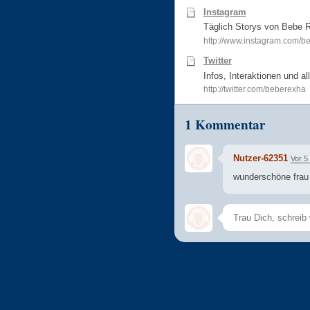
Instagram
Täglich Storys von Bebe 
http://www.instagram.com/b
Twitter
Infos, Interaktionen und al
http://twitter.com/beberexha
1 Kommentar
Nutzer-62351
Vor 5
wunderschöne frau m