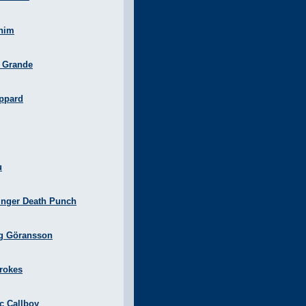
nim
a Grande
ppard
u
inger Death Punch
g Göransson
rokes
ic Callboy