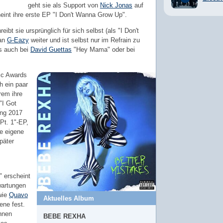
geht sie als Support von
Nick Jonas
auf
cheint ihre erste EP "I Don't Wanna Grow Up".
ibt sie ursprünglich für sich selbst (als "I Don't
 an
G-Eazy
weiter und ist selbst nur im Refrain zu
es auch bei
David Guettas
"Hey Mama" oder bei
ic Awards
h ein paar
rem ihre
"I Got
ang 2017
 Pt. 1"-EP,
te eigene
päter
" erscheint
wartungen
wie
Quavo
Aktuelles Album
ene fest.
nnen
BEBE REXHA