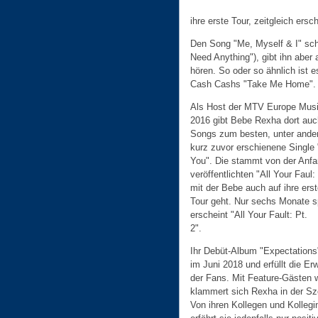
ihre erste Tour, zeitgleich ers
Den Song "Me, Myself & I" schre
Need Anything"), gibt ihn aber
hören. So oder so ähnlich ist 
Cash Cashs "Take Me Home".
Als Host der MTV Europe Mus
2016 gibt Bebe Rexha dort auc
Songs zum besten, unter ande
kurz zuvor erschienene Single 
You". Die stammt von der Anf
veröffentlichten "All Your Faul:
mit der Bebe auch auf ihre ers
Tour geht. Nur sechs Monate s
erscheint "All Your Fault: Pt.
2".
Ihr Debüt-Album "Expectations
im Juni 2018 und erfüllt die Er
der Fans. Mit Feature-Gästen 
klammert sich Rexha in der Sz
Von ihren Kollegen und Kollegi