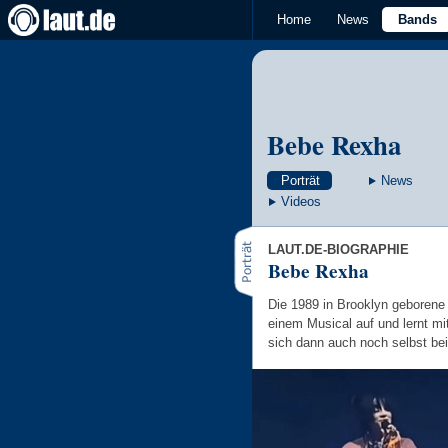
Home
News
Bands
Bebe Rexha
Porträt
News
Videos
LAUT.DE-BIOGRAPHIE
Bebe Rexha
Die 1989 in Brooklyn geborene 
einem Musical auf und lernt mi
sich dann auch noch selbst bei 