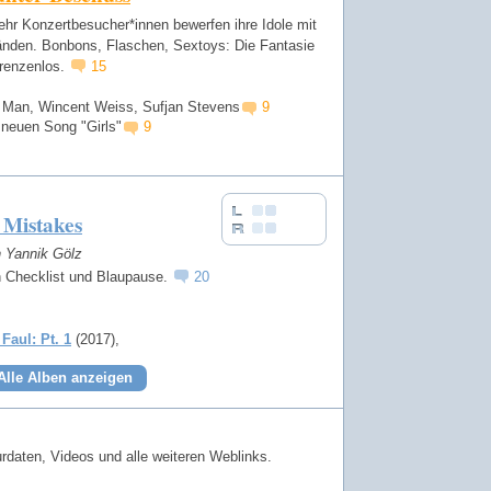
hr Konzertbesucher*innen bewerfen ihre Idole mit
nden. Bonbons, Flaschen, Sextoys: Die Fantasie
grenzenlos.
15
 Man, Wincent Weiss, Sufjan Stevens
9
neuen Song "Girls"
9
 Mistakes
n Yannik Gölz
 Checklist und Blaupause.
20
 Faul: Pt. 1
(2017)
Alle Alben anzeigen
rdaten, Videos und alle weiteren Weblinks.