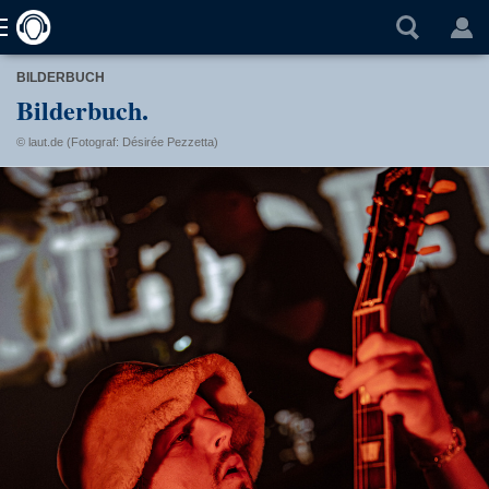
BILDERBUCH
Bilderbuch.
© laut.de (Fotograf: Désirée Pezzetta)