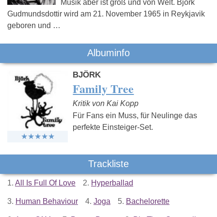
Musik aber ist groß und von Welt. Björk
Gudmundsdottir wird am 21. November 1965 in Reykjavik
geboren und …
Albuminfo
BJÖRK
Family Tree
Kritik von Kai Kopp
Für Fans ein Muss, für Neulinge das
perfekte Einsteiger-Set.
Trackliste
1.
All Is Full Of Love
2.
Hyperballad
3.
Human Behaviour
4.
Joga
5.
Bachelorette