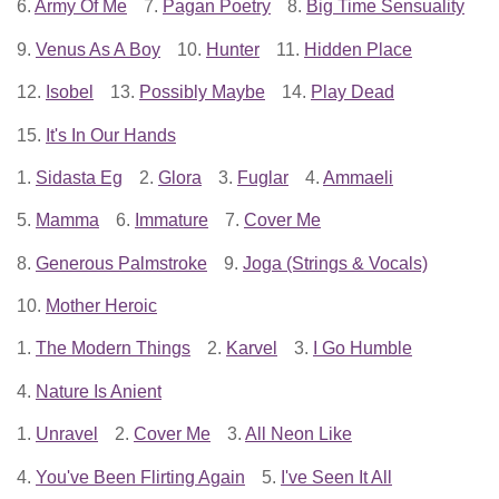
6.
Army Of Me
7.
Pagan Poetry
8.
Big Time Sensuality
9.
Venus As A Boy
10.
Hunter
11.
Hidden Place
12.
Isobel
13.
Possibly Maybe
14.
Play Dead
15.
It's In Our Hands
1.
Sidasta Eg
2.
Glora
3.
Fuglar
4.
Ammaeli
5.
Mamma
6.
Immature
7.
Cover Me
8.
Generous Palmstroke
9.
Joga (Strings & Vocals)
10.
Mother Heroic
1.
The Modern Things
2.
Karvel
3.
I Go Humble
4.
Nature Is Anient
1.
Unravel
2.
Cover Me
3.
All Neon Like
4.
You've Been Flirting Again
5.
I've Seen It All