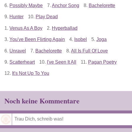
6.
Possibly Maybe
7.
Anchor Song
8.
Bachelorette
9.
Hunter
10.
Play Dead
1.
Venus As A Boy
2.
Hyperballad
3.
You've Been Flirting Again
4.
Isobel
5.
Joga
6.
Unravel
7.
Bachelorette
8.
All Is Full Of Love
9.
Scatterheart
10.
I've Seen It All
11.
Pagan Poetry
12.
It's Not Up To You
Noch keine Kommentare
Speichern