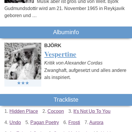
Musik aber ist groß und von Welt. Björk
Gudmundsdottir wird am 21. November 1965 in Reykjavik
geboren und …
Albuminfo
BJÖRK
Vespertine
Kritik von Alexander Cordas
Zwanghaft, aufgesetzt und alles andere
als inspiriert.
Trackliste
1.
Hidden Place
2.
Cocoon
3.
It's Not Up To You
4.
Undo
5.
Pagan Poetry
6.
Frosti
7.
Aurora