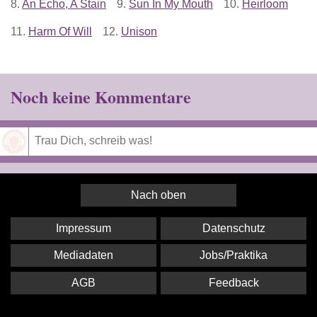
8.
An Echo, A Stain
9.
Sun In My Mouth
10.
Heirloom
11.
Harm Of Will
12.
Unison
Noch keine Kommentare
Speichern
Nach oben
Impressum
Datenschutz
Mediadaten
Jobs/Praktika
AGB
Feedback