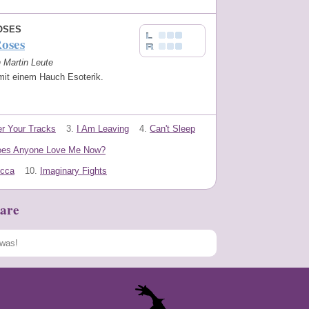
OSES
oses
n Martin Leute
mit einem Hauch Esoterik.
r Your Tracks
3.
I Am Leaving
4.
Can't Sleep
es Anyone Love Me Now?
cca
10.
Imaginary Fights
are
Speichern