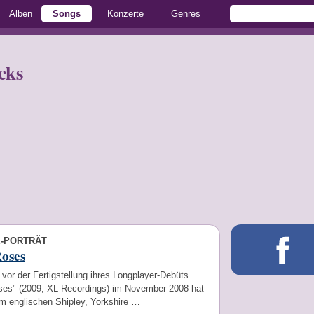
Alben
Songs
Konzerte
Genres
cks
E-PORTRÄT
oses
 vor der Fertigstellung ihres Longplayer-Debüts
ses" (2009, XL Recordings) im November 2008 hat
im englischen Shipley, Yorkshire …