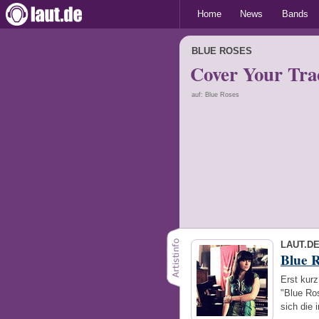
Home
News
Bands
BLUE ROSES
Cover Your Tra
auf: Blue Roses
LAUT.D
Blue R
Erst kurz
"Blue Ro
sich die 