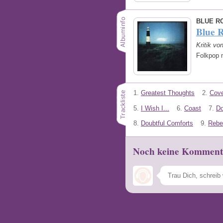
BLUE R
Blue R
Kritik vo
Folkpop 
1.
Greatest Thoughts
2.
Cove
5.
I Wish I...
6.
Coast
7.
Do
8.
Doubtful Comforts
9.
Rebe
Noch keine Komment