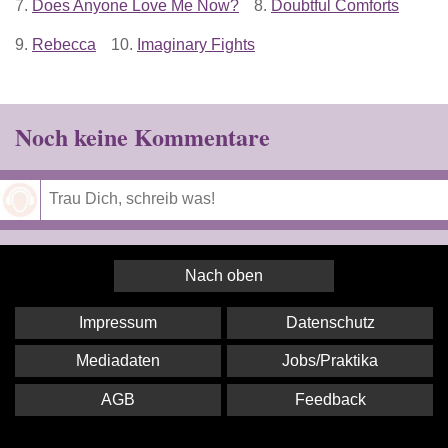
7.
Does Anyone Love Me Now?
8.
Doubtful Comforts
9.
Rebecca
10.
Imaginary Fights
Noch keine Kommentare
Speichern
Nach oben
Impressum
Datenschutz
Mediadaten
Jobs/Praktika
AGB
Feedback