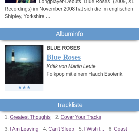
Longplayer-Debüts "Blue Roses" (2009, XL
Recordings) im November 2008 hat sich die im englischen
Shipley, Yorkshire …
Albuminfo
BLUE ROSES
Blue Roses
Kritik von Martin Leute
Folkpop mit einem Hauch Esoterik.
Trackliste
1.
Greatest Thoughts
2.
Cover Your Tracks
3.
I Am Leaving
4.
Can't Sleep
5.
I Wish I...
6.
Coast