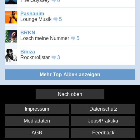
The Odyssey
8
Pashanim
Lounge Musik
5
BRKN
Lösch meine Nummer
5
Bibiza
Rocknrollstar
3
Mehr Top-Alben anzeigen
Nach oben
Impressum
Datenschutz
Mediadaten
Jobs/Praktika
AGB
Feedback