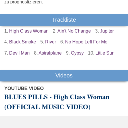
zu prognostizieren.
Trackliste
1.
High Class Woman
2.
Ain't No Change
3.
Jupiter
4.
Black Smoke
5.
River
6.
No Hope Left For Me
7.
Devil Man
8.
Astralplane
9.
Gypsy
10.
Little Sun
Videos
YOUTUBE VIDEO
BLUES PILLS - High Class Woman
(OFFICIAL MUSIC VIDEO)