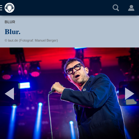
BLUR
Blur.
© laut.de (Fotograf: Manuel Berger)