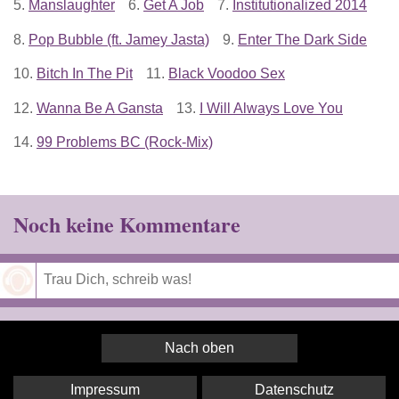
5.
Manslaughter
6.
Get A Job
7.
Institutionalized 2014
8.
Pop Bubble (ft. Jamey Jasta)
9.
Enter The Dark Side
10.
Bitch In The Pit
11.
Black Voodoo Sex
12.
Wanna Be A Gansta
13.
I Will Always Love You
14.
99 Problems BC (Rock-Mix)
Noch keine Kommentare
Speichern
Nach oben
Impressum
Datenschutz