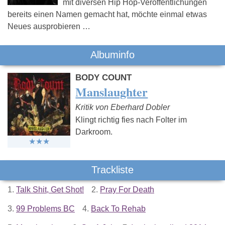
mit diversen Hip Hop-Veröffentlichungen
bereits einen Namen gemacht hat, möchte einmal etwas
Neues ausprobieren …
Albuminfo
BODY COUNT
Manslaughter
Kritik von Eberhard Dobler
Klingt richtig fies nach Folter im
Darkroom.
Trackliste
1.
Talk Shit, Get Shot!
2.
Pray For Death
3.
99 Problems BC
4.
Back To Rehab