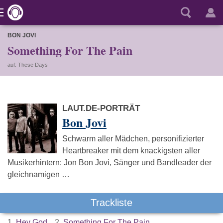
BON JOVI
Something For The Pain
auf: These Days
LAUT.DE-PORTRÄT
Bon Jovi
Schwarm aller Mädchen, personifizierter
Heartbreaker mit dem knackigsten aller
Musikerhintern: Jon Bon Jovi, Sänger und Bandleader der
gleichnamigen …
Trackliste
1.
Hey God
2.
Something For The Pain