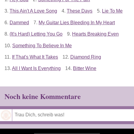
3.
This Ain't A Love Song
4.
These Days
5.
Lie To Me
6.
Dammed
7.
My Guitar Lies Bleeding In My Heart
8.
(It's Hard) Letting You Go
9.
Hearts Breaking Even
10.
Something To Believe In Me
11.
If That's What It Takes
12.
Diamond Ring
13.
All I Want Is Everything
14.
Bitter Wine
Noch keine Kommentare
Speichern