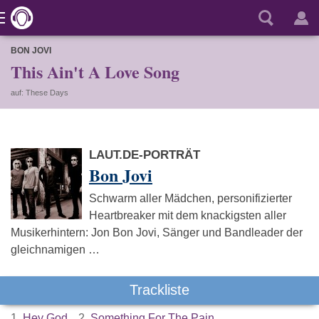
BON JOVI
This Ain't A Love Song
auf: These Days
LAUT.DE-PORTRÄT
Bon Jovi
Schwarm aller Mädchen, personifizierter
Heartbreaker mit dem knackigsten aller
Musikerhintern: Jon Bon Jovi, Sänger und Bandleader der
gleichnamigen …
Trackliste
1.
Hey God
2.
Something For The Pain