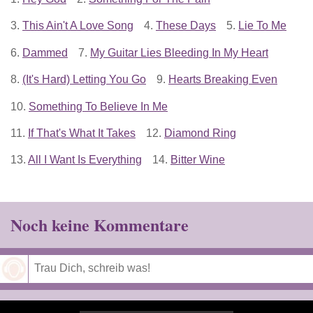
3.
This Ain't A Love Song
4.
These Days
5.
Lie To Me
6.
Dammed
7.
My Guitar Lies Bleeding In My Heart
8.
(It's Hard) Letting You Go
9.
Hearts Breaking Even
10.
Something To Believe In Me
11.
If That's What It Takes
12.
Diamond Ring
13.
All I Want Is Everything
14.
Bitter Wine
Noch keine Kommentare
Speichern