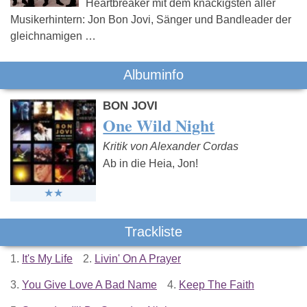
Heartbreaker mit dem knackigsten aller
Musikerhintern: Jon Bon Jovi, Sänger und Bandleader der
gleichnamigen …
Albuminfo
BON JOVI
One Wild Night
Kritik von Alexander Cordas
Ab in die Heia, Jon!
Trackliste
1.
It's My Life
2.
Livin' On A Prayer
3.
You Give Love A Bad Name
4.
Keep The Faith