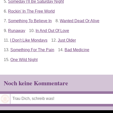
5.
Someday I'll Be Saturday Night
6.
Rockin' In The Free World
7.
Something To Believe In
8.
Wanted Dead Or Alive
9.
Runaway
10.
In And Out Of Love
11.
I Don't Like Mondays
12.
Just Older
13.
Something For The Pain
14.
Bad Medicine
15.
One Wild Night
Noch keine Kommentare
Speichern