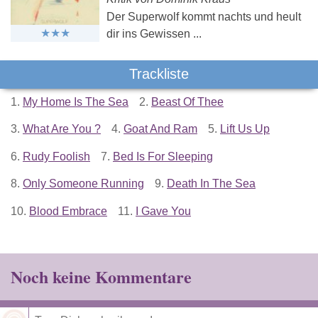
Der Superwolf kommt nachts und heult
dir ins Gewissen ...
Trackliste
1.
My Home Is The Sea
2.
Beast Of Thee
3.
What Are You ?
4.
Goat And Ram
5.
Lift Us Up
6.
Rudy Foolish
7.
Bed Is For Sleeping
8.
Only Someone Running
9.
Death In The Sea
10.
Blood Embrace
11.
I Gave You
Noch keine Kommentare