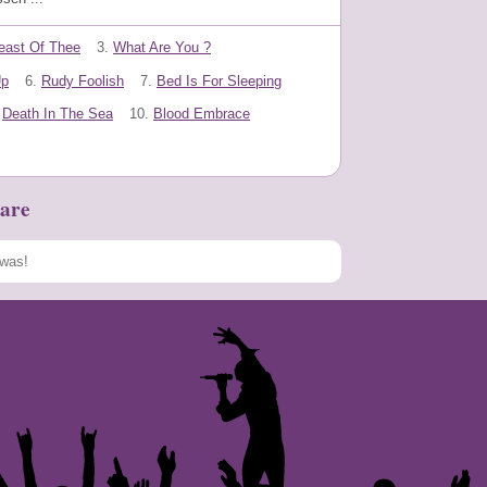
east Of Thee
3.
What Are You ?
Up
6.
Rudy Foolish
7.
Bed Is For Sleeping
Death In The Sea
10.
Blood Embrace
are
Speichern