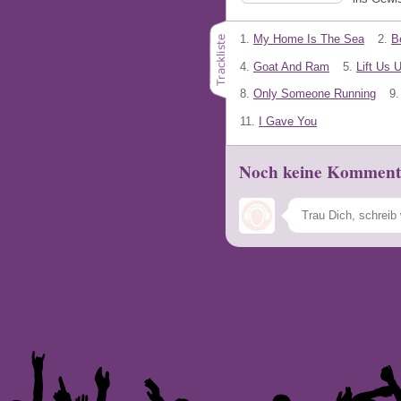
1.
My Home Is The Sea
2.
B
4.
Goat And Ram
5.
Lift Us 
8.
Only Someone Running
9.
11.
I Gave You
Noch keine Komment