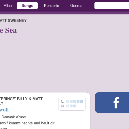
Alben
Songs
Konzerte
Genres
 MATT SWEENEY
e Sea
'PRINCE' BILLY & MATT
EY
wolf
n Dominik Kraus
rwolf kommt nachts und heult dir
ssen ...