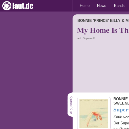
Home
News
Bands
BONNIE 'PRINCE' BILLY &
My Home Is Th
auf: Superwolf
BONNIE 
SWEEN
Super
Kritik vo
Der Supe
ins Gewi