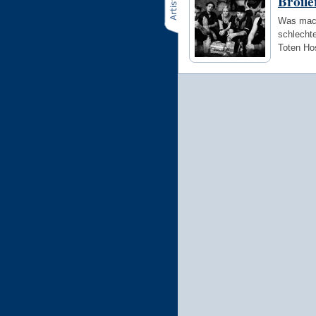
Broile
Was mach
schlechte
Toten Ho