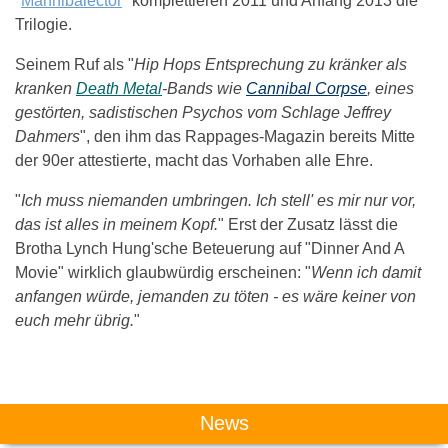
"
Mannibalector
" komplettieren 2011 und Anfang 2013 die
Trilogie.
Seinem Ruf als "
Hip Hops Entsprechung zu kränker als
kranken
Death Metal
-Bands wie
Cannibal Corpse
, eines
gestörten, sadistischen Psychos vom Schlage Jeffrey
Dahmers
", den ihm das Rappages-Magazin bereits Mitte
der 90er attestierte, macht das Vorhaben alle Ehre.
"
Ich muss niemanden umbringen. Ich stell' es mir nur vor,
das ist alles in meinem Kopf.
" Erst der Zusatz lässt die
Brotha Lynch Hung'sche Beteuerung auf "Dinner And A
Movie" wirklich glaubwürdig erscheinen: "
Wenn ich damit
anfangen würde, jemanden zu töten - es wäre keiner von
euch mehr übrig.
"
Das könnte Dich auch interessieren:
News