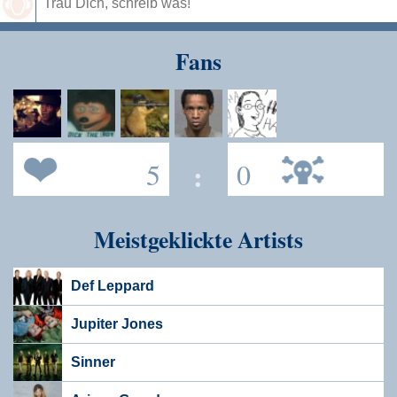
Speichern
Fans
5
:
0
Meistgeklickte Artists
Def Leppard
Jupiter Jones
Sinner