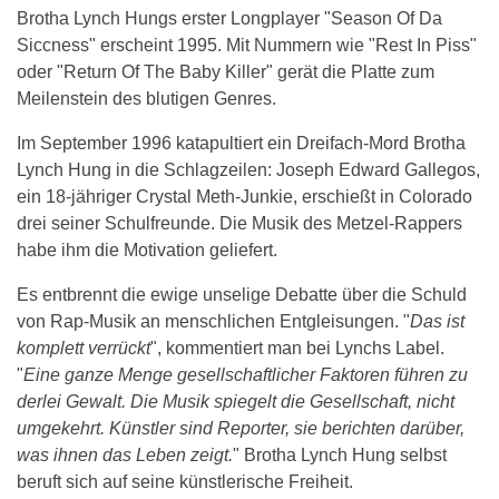
Brotha Lynch Hungs erster Longplayer "Season Of Da
Siccness" erscheint 1995. Mit Nummern wie "Rest In Piss"
oder "Return Of The Baby Killer" gerät die Platte zum
Meilenstein des blutigen Genres.
Im September 1996 katapultiert ein Dreifach-Mord Brotha
Lynch Hung in die Schlagzeilen: Joseph Edward Gallegos,
ein 18-jähriger Crystal Meth-Junkie, erschießt in Colorado
drei seiner Schulfreunde. Die Musik des Metzel-Rappers
habe ihm die Motivation geliefert.
Es entbrennt die ewige unselige Debatte über die Schuld
von Rap-Musik an menschlichen Entgleisungen. "
Das ist
komplett verrückt
", kommentiert man bei Lynchs Label.
"
Eine ganze Menge gesellschaftlicher Faktoren führen zu
derlei Gewalt. Die Musik spiegelt die Gesellschaft, nicht
umgekehrt. Künstler sind Reporter, sie berichten darüber,
was ihnen das Leben zeigt.
" Brotha Lynch Hung selbst
beruft sich auf seine künstlerische Freiheit.