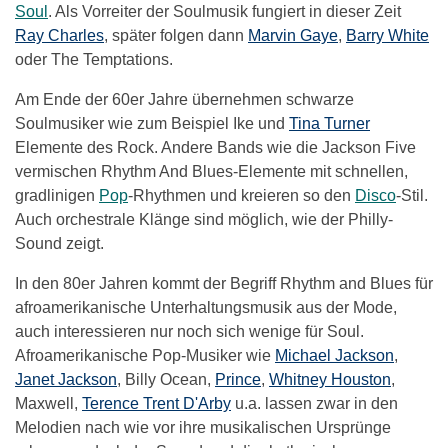
Soul
. Als Vorreiter der Soulmusik fungiert in dieser Zeit
Ray Charles
, später folgen dann
Marvin Gaye
,
Barry White
oder The Temptations.
Am Ende der 60er Jahre übernehmen schwarze
Soulmusiker wie zum Beispiel Ike und
Tina Turner
Elemente des Rock. Andere Bands wie die Jackson Five
vermischen Rhythm And Blues-Elemente mit schnellen,
gradlinigen
Pop
-Rhythmen und kreieren so den
Disco
-Stil.
Auch orchestrale Klänge sind möglich, wie der Philly-
Sound zeigt.
In den 80er Jahren kommt der Begriff Rhythm and Blues für
afroamerikanische Unterhaltungsmusik aus der Mode,
auch interessieren nur noch sich wenige für Soul.
Afroamerikanische Pop-Musiker wie
Michael Jackson
,
Janet Jackson
, Billy Ocean,
Prince
,
Whitney Houston
,
Maxwell,
Terence Trent D'Arby
u.a. lassen zwar in den
Melodien nach wie vor ihre musikalischen Ursprünge