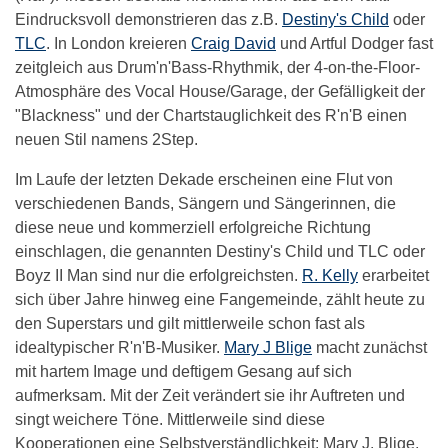
Eindrucksvoll demonstrieren das z.B.
Destiny's Child
oder
TLC
. In London kreieren
Craig David
und Artful Dodger fast
zeitgleich aus Drum'n'Bass-Rhythmik, der 4-on-the-Floor-
Atmosphäre des Vocal House/Garage, der Gefälligkeit der
"Blackness" und der Chartstauglichkeit des R'n'B einen
neuen Stil namens 2Step.
Im Laufe der letzten Dekade erscheinen eine Flut von
verschiedenen Bands, Sängern und Sängerinnen, die
diese neue und kommerziell erfolgreiche Richtung
einschlagen, die genannten Destiny's Child und TLC oder
Boyz II Man sind nur die erfolgreichsten.
R. Kelly
erarbeitet
sich über Jahre hinweg eine Fangemeinde, zählt heute zu
den Superstars und gilt mittlerweile schon fast als
idealtypischer R'n'B-Musiker.
Mary J Blige
macht zunächst
mit hartem Image und deftigem Gesang auf sich
aufmerksam. Mit der Zeit verändert sie ihr Auftreten und
singt weichere Töne. Mittlerweile sind diese
Kooperationen eine Selbstverständlichkeit: Mary J. Blige,