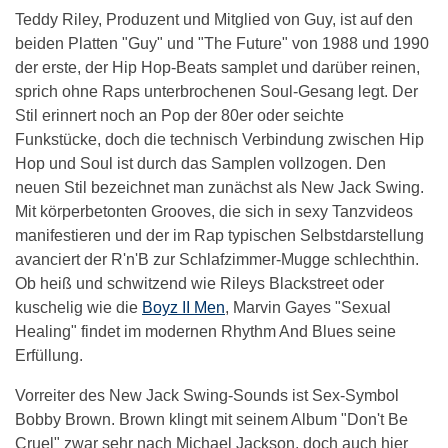
Teddy Riley, Produzent und Mitglied von Guy, ist auf den
beiden Platten "Guy" und "The Future" von 1988 und 1990
der erste, der Hip Hop-Beats samplet und darüber reinen,
sprich ohne Raps unterbrochenen Soul-Gesang legt. Der
Stil erinnert noch an Pop der 80er oder seichte
Funkstücke, doch die technisch Verbindung zwischen Hip
Hop und Soul ist durch das Samplen vollzogen. Den
neuen Stil bezeichnet man zunächst als New Jack Swing.
Mit körperbetonten Grooves, die sich in sexy Tanzvideos
manifestieren und der im Rap typischen Selbstdarstellung
avanciert der R'n'B zur Schlafzimmer-Mugge schlechthin.
Ob heiß und schwitzend wie Rileys Blackstreet oder
kuschelig wie die
Boyz II Men
, Marvin Gayes "Sexual
Healing" findet im modernen Rhythm And Blues seine
Erfüllung.
Vorreiter des New Jack Swing-Sounds ist Sex-Symbol
Bobby Brown. Brown klingt mit seinem Album "Don't Be
Cruel" zwar sehr nach Michael Jackson, doch auch hier