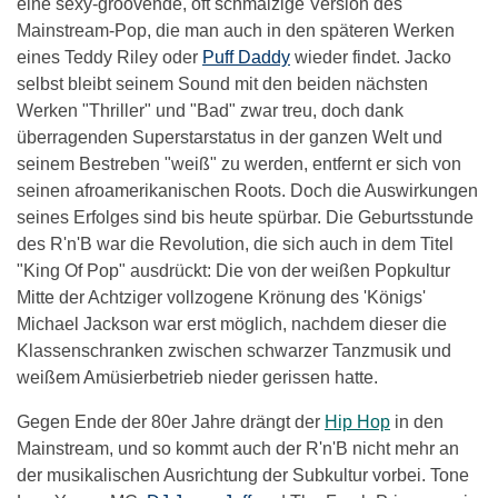
eine sexy-groovende, oft schmalzige Version des
Mainstream-Pop, die man auch in den späteren Werken
eines Teddy Riley oder
Puff Daddy
wieder findet. Jacko
selbst bleibt seinem Sound mit den beiden nächsten
Werken "Thriller" und "Bad" zwar treu, doch dank
überragenden Superstarstatus in der ganzen Welt und
seinem Bestreben "weiß" zu werden, entfernt er sich von
seinen afroamerikanischen Roots. Doch die Auswirkungen
seines Erfolges sind bis heute spürbar. Die Geburtsstunde
des R'n'B war die Revolution, die sich auch in dem Titel
"King Of Pop" ausdrückt: Die von der weißen Popkultur
Mitte der Achtziger vollzogene Krönung des 'Königs'
Michael Jackson war erst möglich, nachdem dieser die
Klassenschranken zwischen schwarzer Tanzmusik und
weißem Amüsierbetrieb nieder gerissen hatte.
Gegen Ende der 80er Jahre drängt der
Hip Hop
in den
Mainstream, und so kommt auch der R'n'B nicht mehr an
der musikalischen Ausrichtung der Subkultur vorbei. Tone