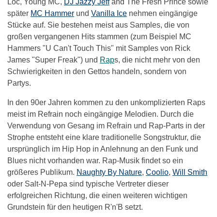
Loc, Young MC,
DJ Jazzy Jeff
and The Fresh Prince sowie
später
MC Hammer
und
Vanilla Ice
nehmen eingängige
Stücke auf. Sie bestehen meist aus Samples, die von
großen vergangenen Hits stammen (zum Beispiel MC
Hammers "U Can't Touch This" mit Samples von Rick
James "Super Freak") und
Rap
s, die nicht mehr von den
Schwierigkeiten in den Gettos handeln, sondern von
Partys.
In den 90er Jahren kommen zu den unkomplizierten Raps
meist im Refrain noch eingängige Melodien. Durch die
Verwendung von Gesang im Refrain und Rap-Parts in der
Strophe entsteht eine klare traditionelle Songstruktur, die
ursprünglich im Hip Hop in Anlehnung an den Funk und
Blues nicht vorhanden war. Rap-Musik findet so ein
größeres Publikum.
Naughty By Nature
,
Coolio
,
Will Smith
oder Salt-N-Pepa sind typische Vertreter dieser
erfolgreichen Richtung, die einen weiteren wichtigen
Grundstein für den heutigen R'n'B setzt.