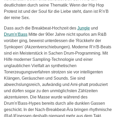
deutlichsten durch seine Thematik: Wenn der Hip Hop
Protest ist und der Soul für die Liebe steht, dann ist R'n'B
der reine Sex.
Dass auch die Breakbeat-Hochzeit des
Jungle
und
Drum'n'Bass
Mitte der 90er Jahre nicht spurlos am R&B
vorüber ging, beweist unterdessen die 'Rückkehr der
Synkopen' (Akzentverschiebungen). Moderne R'n'B-Beats
sind ein Meisterstück in Sachen Drum-Programming. Mit
Hilfe moderner Sampling-Technologie und einer
unglaublichen Vielfalt an synthetischen
Tonerzeugungsverfahren strotzen sie vor intelligenten
Klängen, Geräuschen und Sounds. Sie sind
abwechslungsreich, aufwändig und Ami-phatt produziert
und dürfen sogar zu den unmöglichsten Zählzeiten
akzentuieren. Die Masse wurde während des
Drum'n'Bass-Hypes bereits durch alle dunklen Gassen
geschickt. In der Nach-Breakbeat-Ära bringen rhythmische
(Raf-)Finessen deshalb niemand mehr aus dem Takt.