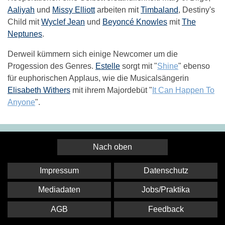
Aaliyah
und
Missy Elliott
arbeiten mit
Timbaland
, Destiny's
Child mit
Wyclef Jean
und
Beyoncé Knowles
mit
The
Neptunes
.
Derweil kümmern sich einige Newcomer um die
Progession des Genres.
Estelle
sorgt mit "
Shine
" ebenso
für euphorischen Applaus, wie die Musicalsängerin
Elisabeth Withers
mit ihrem Majordebüt "
It Can Happen To
Anyone
".
Nach oben
Impressum
Datenschutz
Mediadaten
Jobs/Praktika
AGB
Feedback