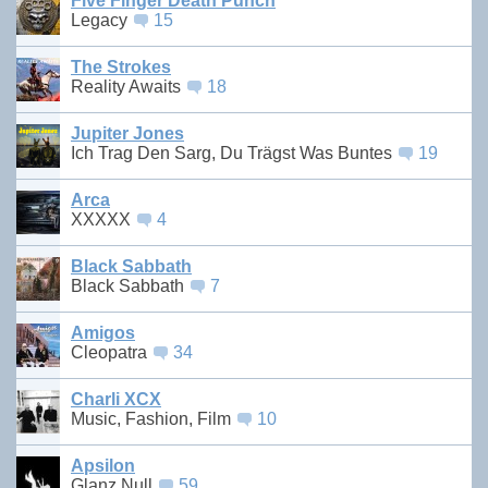
Five Finger Death Punch
Legacy
15
The Strokes
Reality Awaits
18
Jupiter Jones
Ich Trag Den Sarg, Du Trägst Was Buntes
19
Arca
XXXXX
4
Black Sabbath
Black Sabbath
7
Amigos
Cleopatra
34
Charli XCX
Music, Fashion, Film
10
Apsilon
Glanz Null
59