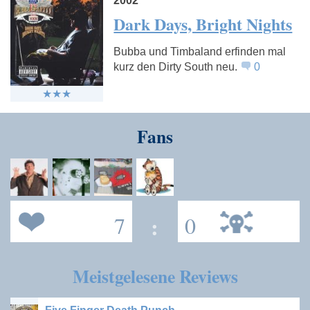
2002
Dark Days, Bright Nights
Bubba und Timbaland erfinden mal
kurz den Dirty South neu.
0
Fans
7
:
0
Meistgelesene Reviews