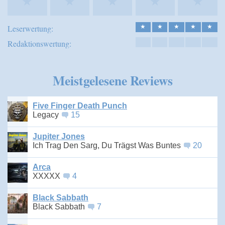
★
★
★
★
★
Leserwertung:
★
★
★
★
★
Redaktionswertung:
Meistgelesene Reviews
Five Finger Death Punch
Legacy
15
Jupiter Jones
Ich Trag Den Sarg, Du Trägst Was Buntes
20
Arca
XXXXX
4
Black Sabbath
Black Sabbath
7