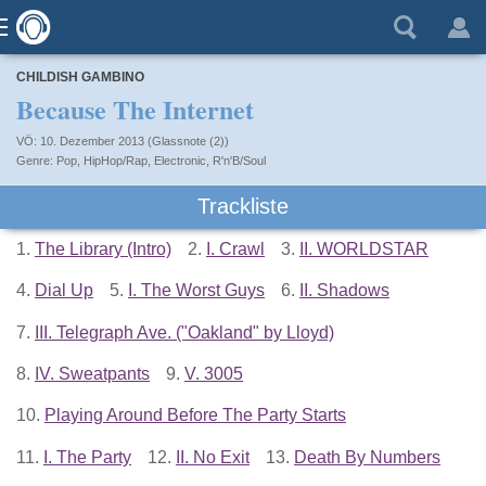
CHILDISH GAMBINO
Because The Internet
VÖ: 10. Dezember 2013 (Glassnote (2))
Pop
,
HipHop/Rap
,
Electronic
,
R'n'B/Soul
Trackliste
1.
The Library (Intro)
2.
I. Crawl
3.
II. WORLDSTAR
4.
Dial Up
5.
I. The Worst Guys
6.
II. Shadows
7.
III. Telegraph Ave. ("Oakland" by Lloyd)
8.
IV. Sweatpants
9.
V. 3005
10.
Playing Around Before The Party Starts
11.
I. The Party
12.
II. No Exit
13.
Death By Numbers