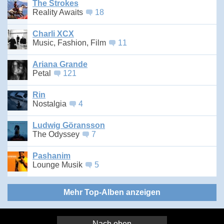
The Strokes
Reality Awaits
18
Charli XCX
Music, Fashion, Film
11
Ariana Grande
Petal
121
Rin
Nostalgia
4
Ludwig Göransson
The Odyssey
7
Pashanim
Lounge Musik
5
Mehr Top-Alben anzeigen
Nach oben