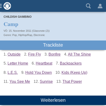
CHILDISH GAMBINO
Camp
VÖ: 15. November 2011 (Glassnote (2))
Pop
,
HipHop/Rap
,
Electronic
Trackliste
1.
Outside
2.
Fire Fly
3.
Bonfire
4.
All The Shine
5.
Letter Home
6.
Heartbeat
7.
Backpackers
8.
L.E.S.
9.
Hold You Down
10.
Kids (Keep Up)
11.
You See Me
12.
Sunrise
13.
That Power
Weiterlesen