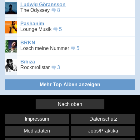
Ludwig Göransson
The Odyssey
8
Pashanim
Lounge Musik
5
BRKN
Lösch meine Nummer
5
Bibiza
Rocknrollstar
3
Mehr Top-Alben anzeigen
Nach oben
Impressum
Datenschutz
Mediadaten
Jobs/Praktika