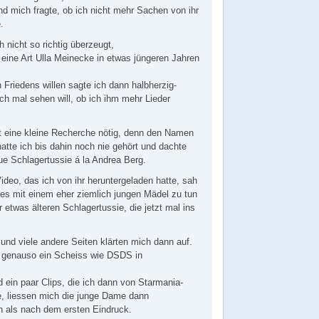
und mich fragte, ob ich nicht mehr Sachen von ihr
.
 nicht so richtig überzeugt,
o eine Art Ulla Meinecke in etwas jüngeren Jahren
 Friedens willen sagte ich dann halbherzig-
ich mal sehen will, ob ich ihm mehr Lieder
t eine kleine Recherche nötig, denn den Namen
hatte ich bis dahin noch nie gehört und dachte
ue Schlagertussie á la Andrea Berg.
deo, das ich von ihr heruntergeladen hatte, sah
 es mit einem eher ziemlich jungen Mädel zu tun
er etwas älteren Schlagertussie, die jetzt mal ins
 und viele andere Seiten klärten mich dann auf.
, genauso ein Scheiss wie DSDS in
 ein paar Clips, die ich dann von Starmania-
rte, liessen mich die junge Dame dann
en als nach dem ersten Eindruck.