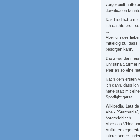
vorgespielt hatte 
downloaden könnte
Das Lied hatte mich
ich dachte erst, s
...
Aber um des lieben
mitleidig zu, dass 
besorgen kann.
Dazu war dann ers
Christina Stürmer 
eher an so eine ne
Nach dem ersten Vi
ich dann, dass ich
hatte statt mit ein
Spotlight gerät.
Wikipedia, Laut.de
Aha - "Starmania"
österreichisch.
Aber das Video und
Auftritten ergatte
interessanter find