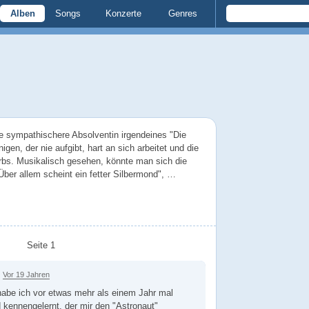
Alben
Songs
Konzerte
Genres
e sympathischere Absolventin irgendeines "Die
igen, der nie aufgibt, hart an sich arbeitet und die
bs. Musikalisch gesehen, könnte man sich die
"Über allem scheint ein fetter Silbermond", …
Seite 1
Vor 19 Jahren
habe ich vor etwas mehr als einem Jahr mal
 kennengelernt, der mir den "Astronaut"