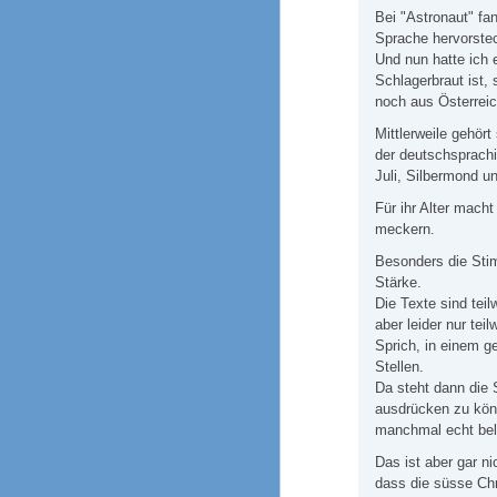
Bei "Astronaut" fa
Sprache hervorste
Und nun hatte ich 
Schlagerbraut ist,
noch aus Österreic
Mittlerweile gehört
der deutschsprach
Juli, Silbermond u
Für ihr Alter macht
meckern.
Besonders die Stim
Stärke.
Die Texte sind teil
aber leider nur teil
Sprich, in einem g
Stellen.
Da steht dann die 
ausdrücken zu könn
manchmal echt bela
Das ist aber gar n
dass die süsse Chr