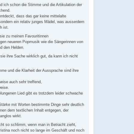
nd ich schon die Stimme und die Artikulation der
chend.
entdeckt, dass das gar keine mittelalte
 sondern ein relativ junges Mädel, was ausserdem
h ist.
 sie zu meinen Favouritinnen
igen neueren Popmusik wie die Sängerinnen von
nd den Helden.
 sie ihre Sache wirklich gut, da kann ich nicht
me und die Klarheit der Aussprache sind ihre
weise auch sehr treffend,
weise.
elungenen Lied gibt es trotzdem leider schwache
Stärke mit Worten bestimmte Dinge sehr deutlich
en dem textlichen Inhalt entgegen, der
nglos wirkt.
icht so schlimm, wenn man in Betracht zieht,
istina noch nicht so lange im Geschäft und noch