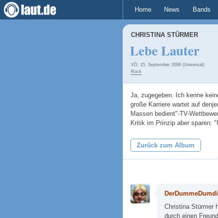
Home
News
Bands
CHRISTINA STÜRMER
Lebe Lauter
VÖ: 15. September 2006 (Universal)
Rock
Ja, zugegeben. Ich kenne kein
große Karriere wartet auf denjen
Massen bedient"-TV-Wettbewer
Kritik im Prinzip aber sparen: 
Zurück zum Album
DerDummeDumdi
Christina Stürmer 
durch einen Freund