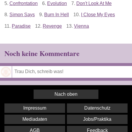
5.
Confrontation
6.
Evolution
7.
Don't Look At Me
8.
Simon Says
9.
Burn In Hell
10.
I Close My Eyes
11.
Paradise
12.
Revenge
13.
Vienna
Noch keine Kommentare
Speichern
Nach oben
Impressum
Datenschutz
Mediadaten
Jobs/Praktika
AGB
Feedback