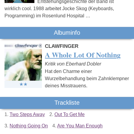
Entstehungsgeschichte der Band ist
wirklich cool. 1988 arbeitet Jocke Skog (Keyboards,
Programming) im Rosenlund Hospital …
Albuminfo
CLAWFINGER
A Whole Lot Of Nothing
Kritik von Eberhard Dobler
Hat den Charme einer
Wurzelbehandlung beim Zahnklempner
deines Misstrauens.
Trackliste
1.
Two Steps Away
2.
Out To Get Me
3.
Nothing Going On
4.
Are You Man Enough