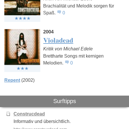
Brachialität und Melodik sorgen für
Spaß.
0
Rammstein
Rage Against
Heaven Sh
The Machine
Burn
2004
Violadead
Kritik von Michael Edele
Brettharte Songs mit kernigen
Melodien.
0
Repent
(2002)
Surftipps
Construcdead
Informativ und übersichtlich.
http://www.construcdead.com