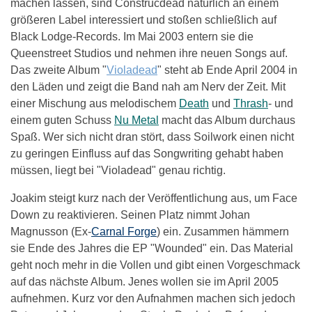
machen lassen, sind Construcdead natürlich an einem
größeren Label interessiert und stoßen schließlich auf
Black Lodge-Records. Im Mai 2003 entern sie die
Queenstreet Studios und nehmen ihre neuen Songs auf.
Das zweite Album "
Violadead
" steht ab Ende April 2004 in
den Läden und zeigt die Band nah am Nerv der Zeit. Mit
einer Mischung aus melodischem
Death
und
Thrash
- und
einem guten Schuss
Nu Metal
macht das Album durchaus
Spaß. Wer sich nicht dran stört, dass Soilwork einen nicht
zu geringen Einfluss auf das Songwriting gehabt haben
müssen, liegt bei "Violadead" genau richtig.
Joakim steigt kurz nach der Veröffentlichung aus, um Face
Down zu reaktivieren. Seinen Platz nimmt Johan
Magnusson (Ex-
Carnal Forge
) ein. Zusammen hämmern
sie Ende des Jahres die EP "Wounded" ein. Das Material
geht noch mehr in die Vollen und gibt einen Vorgeschmack
auf das nächste Album. Jenes wollen sie im April 2005
aufnehmen. Kurz vor den Aufnahmen machen sich jedoch