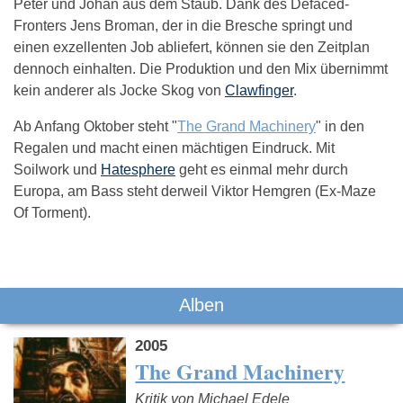
Peter und Johan aus dem Staub. Dank des Defaced-
Fronters Jens Broman, der in die Bresche springt und
einen exzellenten Job abliefert, können sie den Zeitplan
dennoch einhalten. Die Produktion und den Mix übernimmt
kein anderer als Jocke Skog von
Clawfinger
.
Ab Anfang Oktober steht "
The Grand Machinery
" in den
Regalen und macht einen mächtigen Eindruck. Mit
Soilwork und
Hatesphere
geht es einmal mehr durch
Europa, am Bass steht derweil Viktor Hemgren (Ex-Maze
Of Torment).
Das könnte Dich auch interessieren:
Alben
2005
The Grand Machinery
Kritik von Michael Edele