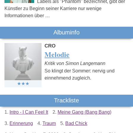
Labels als "Phantom" bezeichnet, gibt der
Künstler zu Beginn seiner Karriere nur wenige
Informationen über …
Albuminfo
CRO
Melodie
Kritik von Simon Langemann
So klingt der Sommer: nervig und
einnehmend zugleich.
Trackliste
1.
Intro - I Can Feel It
2.
Meine Gang (Bang Bang)
3.
Erinnerung
4.
Traum
5.
Bad Chick