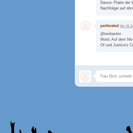
Dance- Platte der 
Nachfolger auf ähn
perferated
Vor 15 J
@tonitasten
Word. Auf dem Nive
Of und Justice's C