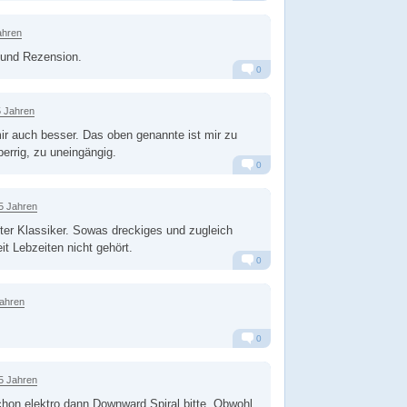
Alarm
Antworten
ahren
 und Rezension.
0
Alarm
Antworten
5 Jahren
mir auch besser. Das oben genannte ist mir zu
perrig, zu uneingängig.
0
Alarm
Antworten
5 Jahren
er Klassiker. Sowas dreckiges und zugleich
it Lebzeiten nicht gehört.
0
Alarm
Antworten
Jahren
0
Alarm
Antworten
5 Jahren
hon elektro dann Downward Spiral bitte. Obwohl