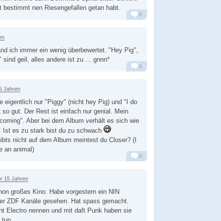
 bestimmt nen Riesengefallen getan habt.
0
Alarm
Antworten
en
nd ich immer ein wenig überbewertet. "Hey Pig",
 sind geil, alles andere ist zu ... gnnn*
0
Alarm
Antworten
5 Jahren
 eigentlich nur "Piggy" (nicht hey Pig) und "I do
t so gut. Der Rest ist einfach nur genial. Mein
ecoming". Aber bei dem Album verhält es sich wie
 Ist es zu stark bist du zu schwach
bts nicht auf dem Album meintest du Closer? (I
e an animal)
0
Alarm
Antworten
r 15 Jahren
schon großes Kino. Habe vorgestern ein NIN
der ZDF Kanäle gesehen. Hat spass gemacht.
ht Electro nennen und mit daft Punk haben sie
 tun.