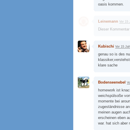
oasis kommen.
Leinemann
Vor 15 
Dieser Kommentar
Kubischi
Vor 15 Ja
genau so is des nu
klassiker,verstehs
klare sache
Bodenseenebel
Vo
homework ist knacki
weichspülsoße von
momente bei around
zugeständnisse an
meinen augen auch 
erscheinen eben au
war. hat sich aber 