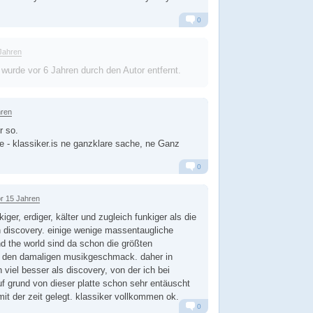
0
Alarm
Antworten
Jahren
 wurde
vor 6 Jahren
durch den Autor entfernt.
hren
r so.
te - klassiker.is ne ganzklare sache, ne Ganz
0
Alarm
Antworten
r 15 Jahren
ger, erdiger, kälter und zugleich funkiger als die
 discovery. einige wenige massentaugliche
 the world sind da schon die größten
 den damaligen musikgeschmack. daher in
viel besser als discovery, von der ich bei
f grund von dieser platte schon sehr entäuscht
mit der zeit gelegt. klassiker vollkommen ok.
0