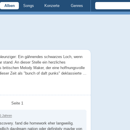
Alben
Songs
Konzerte
Genres
 Neunziger: Ein gähnendes schwarzes Loch, wenn
 stand. An dieser Stelle ein herzliches
 britischen Melody Maker, der eine hoffnungsvolle
eser Zeit als "bunch of daft punks" deklassierte …
Seite 1
5 Jahren
iscovery. fand die homework eher langweilig.
dlich daydream nation oder definitely maybe von