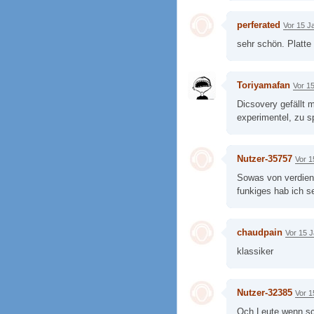
perferated
Vor 15 J
sehr schön. Platte
Toriyamafan
Vor 1
Dicsovery gefällt 
experimentel, zu s
Nutzer-35757
Vor 1
Sowas von verdient
funkiges hab ich se
chaudpain
Vor 15 
klassiker
Nutzer-32385
Vor 1
Och Leute wenn sc