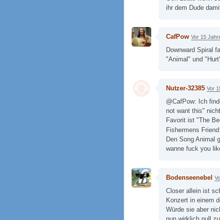
ihr dem Dude damit
CafPow
Vor 15 Jahr
Downward Spiral fa
"Animal" und "Hurt"
Nutzer-32385
Vor 1
@CafPow: Ich finde
not want this" nich
Favorit ist "The B
Fishermens Friend:
Den Song Animal gi
wanne fuck you lik
Bodenseenebel
Vo
Closer allein ist 
Konzert in einem 
Würde sie aber nic
nun wirklich null zu