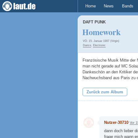
Home
News
Bands
DAFT PUNK
Homework
VÖ: 15. Januar 1997 (Virgin)
Dance
,
Electronic
Französische Musik Mitte der
man nicht gerade auf MC Solaar
Dankeschön an den Kritiker des
Nachwuchsband aus Paris zu di
Zurück zum Album
Nutzer-30710
Vor 1
dann doch lieber d
frage mich wann en