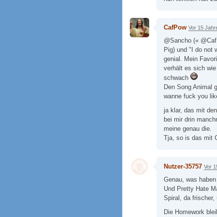
CafPow
Vor 15 Jahr
@Sancho (« @CafPow
Pig) und "I do not 
genial. Mein Favor
verhält es sich wie
schwach
Den Song Animal gi
wanne fuck you lik
ja klar, das mit de
bei mir drin manch
meine genau die.
Tja, so is das mi
Nutzer-35757
Vor 1
Genau, was haben 
Und Pretty Hate Ma
Spiral, da frischer
Die Homework bleib