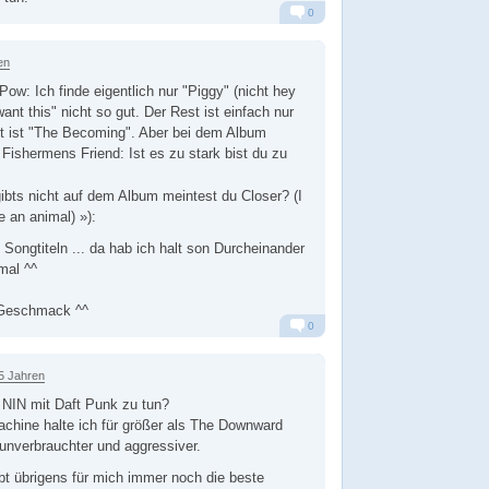
0
Alarm
Antworten
en
: Ich finde eigentlich nur "Piggy" (nicht hey
want this" nicht so gut. Der Rest ist einfach nur
it ist "The Becoming". Aber bei dem Album
 Fishermens Friend: Ist es zu stark bist du zu
bts nicht auf dem Album meintest du Closer? (I
e an animal) »):
n Songtiteln ... da hab ich halt son Durcheinander
mal ^^
t Geschmack ^^
0
Alarm
Antworten
5 Jahren
NIN mit Daft Punk zu tun?
chine halte ich für größer als The Downward
, unverbrauchter und aggressiver.
t übrigens für mich immer noch die beste