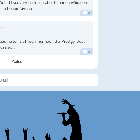
Welt. Discovery halte ich aber für einen würdigen
lich hohen Niveau.
0
Alarm
Antworten
ahren
au halten sich wohl nur noch die Prodigy Best-
ross auf.
0
Alarm
Antworten
Seite 1
Speichern