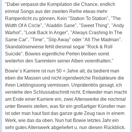
"Dabei verpasst die Kompilation die Chance, endlich
einmal Songs aus der zweiten Reihe etwas mehr
Rampenlicht zu gönnen. Kein "Station To Station", "The
Width Of A Circle", "Aladdin Sane", "Sweet Thing", "Andy
Warhol", "Look Back In Anger", "Always Crashing In The
Same Car", "Time", "Slip Away" oder "All The Madman".
Skandalöserweise fehlt diesmal sogar "Rock & Roll
Suicide". Bowies eigentliche Perlen bleiben somit
weiterhin den Sammlern seiner Alben vorenthalten."
Bowie´s Karriere ist nun 50 + Jahre alt, da bedient man
eben die Massen und nicht irgendwelche Redakteure die
ihren Lieblingssong vermissen. Unprätentiös gesagt, ich
verstehe den Schlussabschnitt nicht. Entweder man macht
am Ende einer Karriere ein, zwei Alterswerke die nochmal
unter Beweis stellen, was für ein großartiger Künstler man
ist oder man haut fast das ganze gute Zeug raus in einem
Werk, wie das da oben. Nun hat Bowie letztes Jahr ein
sehr gutes Alterswerk abgeliefert u. nun diesen Rückblick.