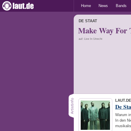
Home
News
Bands
DE STAAT
Make Way For 
auf: Live In Utrecht
LAUT.D
De Sta
Warum in
In den Ni
musikali