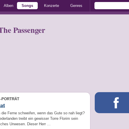
Alben
Songs
Konzerte
Genres
The Passenger
E-PORTRÄT
at
 die Ferne schweifen, wenn das Gute so nah liegt?
ederlanden treibt ein gewisser Torre Florim sein
sches Unwesen. Dieser Herr …