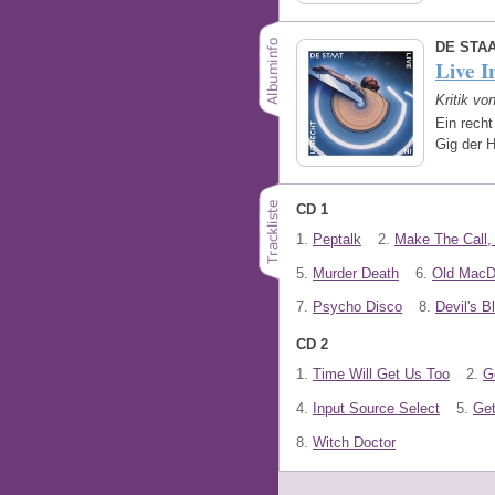
DE STA
Live I
Kritik vo
Ein recht
Gig der H
CD 1
1.
Peptalk
2.
Make The Call, 
5.
Murder Death
6.
Old MacD
7.
Psycho Disco
8.
Devil's B
CD 2
1.
Time Will Get Us Too
2.
G
4.
Input Source Select
5.
Ge
8.
Witch Doctor