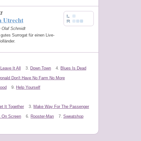
AT
n Utrecht
n Olaf Schmidt
 gutes Surrogat für einen Live-
olländer.
Leave It All
3.
Down Town
4.
Blues Is Dead
onald Don't Have No Farm No More
lood
9.
Help Yourself
et It Together
3.
Make Way For The Passenger
t On Screen
6.
Rooster-Man
7.
Sweatshop