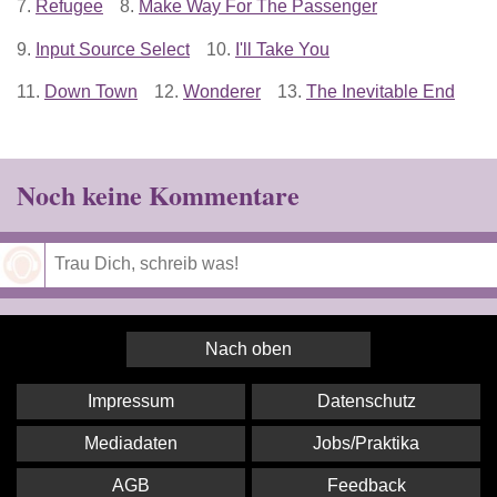
7.
Refugee
8.
Make Way For The Passenger
9.
Input Source Select
10.
I'll Take You
11.
Down Town
12.
Wonderer
13.
The Inevitable End
Noch keine Kommentare
Speichern
Nach oben
Impressum
Datenschutz
Mediadaten
Jobs/Praktika
AGB
Feedback