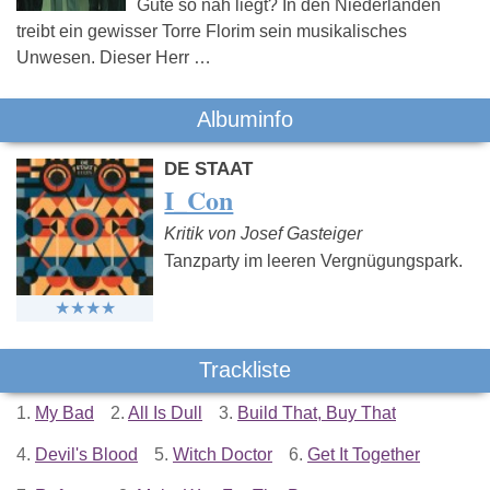
Gute so nah liegt? In den Niederlanden
treibt ein gewisser Torre Florim sein musikalisches
Unwesen. Dieser Herr …
Albuminfo
DE STAAT
I_Con
Kritik von Josef Gasteiger
Tanzparty im leeren Vergnügungspark.
Trackliste
1.
My Bad
2.
All Is Dull
3.
Build That, Buy That
4.
Devil's Blood
5.
Witch Doctor
6.
Get It Together