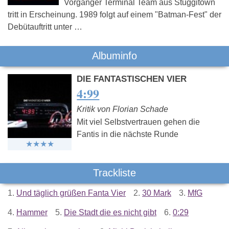
Vorgänger Terminal Team aus Stuggitown
tritt in Erscheinung. 1989 folgt auf einem "Batman-Fest" der
Debütauftritt unter …
Albuminfo
DIE FANTASTISCHEN VIER
4:99
Kritik von Florian Schade
Mit viel Selbstvertrauen gehen die
Fantis in die nächste Runde
Trackliste
1.
Und täglich grüßen Fanta Vier
2.
30 Mark
3.
MfG
4.
Hammer
5.
Die Stadt die es nicht gibt
6.
0:29