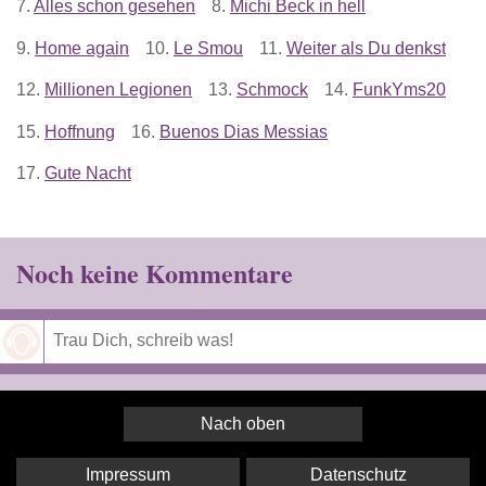
7.
Alles schon gesehen
8.
Michi Beck in hell
9.
Home again
10.
Le Smou
11.
Weiter als Du denkst
12.
Millionen Legionen
13.
Schmock
14.
FunkYms20
15.
Hoffnung
16.
Buenos Dias Messias
17.
Gute Nacht
Noch keine Kommentare
Speichern
Nach oben
Impressum
Datenschutz