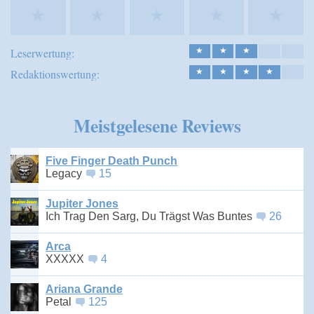
★
★
★
★
★
Leserwertung:
★
★
★
Redaktionswertung:
★
★
★
★
Meistgelesene Reviews
Five Finger Death Punch
Legacy
15
Jupiter Jones
Ich Trag Den Sarg, Du Trägst Was Buntes
26
Arca
XXXXX
4
Ariana Grande
Petal
125