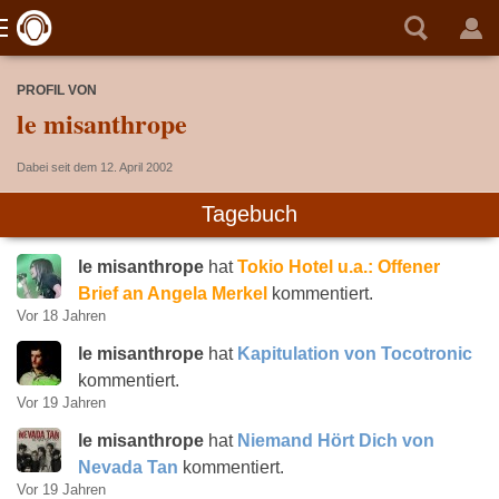
PROFIL VON
le misanthrope
Dabei seit dem 12. April 2002
Tagebuch
le misanthrope
hat
Tokio Hotel u.a.: Offener
Brief an Angela Merkel
kommentiert.
Vor 18 Jahren
le misanthrope
hat
Kapitulation von Tocotronic
kommentiert.
Vor 19 Jahren
le misanthrope
hat
Niemand Hört Dich von
Nevada Tan
kommentiert.
Vor 19 Jahren