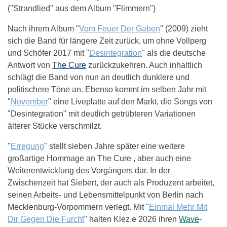
("Strandlied" aus dem Album "Flimmern")
Nach ihrem Album "
Vom Feuer Der Gaben
" (2009) zieht
sich die Band für längere Zeit zurück, um ohne Vollperg
und Schöfer 2017 mit "
Desintegration
" als die deutsche
Antwort von
The Cure
zurückzukehren. Auch inhaltlich
schlägt die Band von nun an deutlich dunklere und
politischere Töne an. Ebenso kommt im selben Jahr mit
"
November
" eine Liveplatte auf den Markt, die Songs von
"Desintegration" mit deutlich getrübteren Variationen
älterer Stücke verschmilzt.
"
Erregung
" stellt sieben Jahre später eine weitere
großartige Hommage an The Cure , aber auch eine
Weiterentwicklung des Vorgängers dar. In der
Zwischenzeit hat Siebert, der auch als Produzent arbeitet,
seinen Arbeits- und Lebensmittelpunkt von Berlin nach
Mecklenburg-Vorpommern verlegt. Mit "
Einmal Mehr Mit
Dir Gegen Die Furcht
" halten Klez.e 2026 ihren
Wave
-