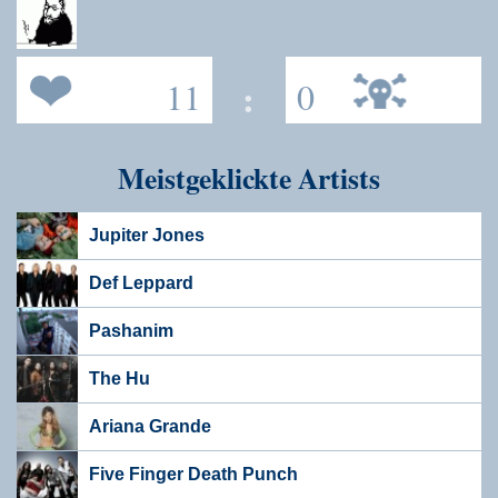
11
:
0
Meistgeklickte Artists
Jupiter Jones
Def Leppard
Pashanim
The Hu
Ariana Grande
Five Finger Death Punch