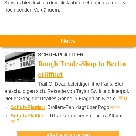
Kurs, richten textlich den Blick aber mehr nach vorne als
noch bei den Vorgängern.
Das könnte Dich auch interessieren:
News
SCHUH-PLATTLER
Rough Trade-Shop in Berlin
eröffnet
Trail Of Dead beleidigen ihre Fans, Blur
Tocotronic
The Notwist
Kettcar
entschuldigen sich. Rekorde von Taylor Swift und Interpol.
Neuer Song der Beatles-Söhne. 5 Fragen an Klez.e.
8
Schuh-Plattler:
Broilers-Fan klagt über Pogo
44
Schuh-Plattler:
10 Facts zum neuen The xx-Album
7
Alle News anzeigen