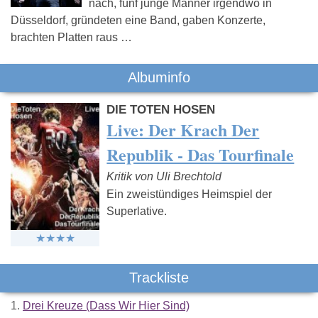
nach, fünf junge Männer irgendwo in
Düsseldorf, gründeten eine Band, gaben Konzerte,
brachten Platten raus …
Albuminfo
DIE TOTEN HOSEN
Live: Der Krach Der
Republik - Das Tourfinale
Kritik von Uli Brechtold
Ein zweistündiges Heimspiel der
Superlative.
Trackliste
1.
Drei Kreuze (Dass Wir Hier Sind)