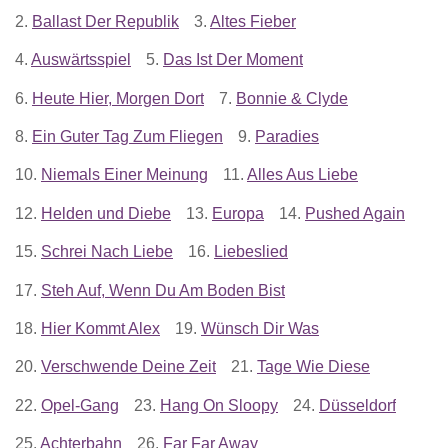
2.
Ballast Der Republik
3.
Altes Fieber
4.
Auswärtsspiel
5.
Das Ist Der Moment
6.
Heute Hier, Morgen Dort
7.
Bonnie & Clyde
8.
Ein Guter Tag Zum Fliegen
9.
Paradies
10.
Niemals Einer Meinung
11.
Alles Aus Liebe
12.
Helden und Diebe
13.
Europa
14.
Pushed Again
15.
Schrei Nach Liebe
16.
Liebeslied
17.
Steh Auf, Wenn Du Am Boden Bist
18.
Hier Kommt Alex
19.
Wünsch Dir Was
20.
Verschwende Deine Zeit
21.
Tage Wie Diese
22.
Opel-Gang
23.
Hang On Sloopy
24.
Düsseldorf
25.
Achterbahn
26.
Far Far Away