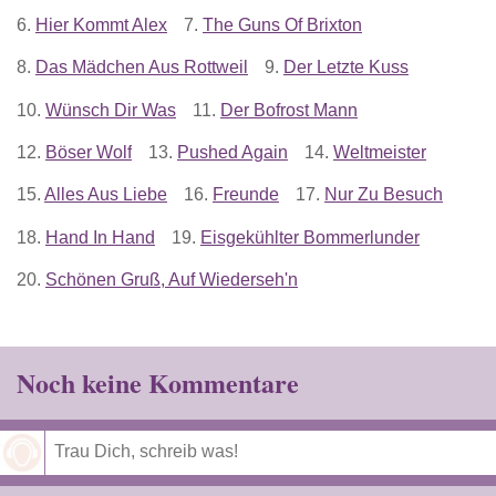
6.
Hier Kommt Alex
7.
The Guns Of Brixton
8.
Das Mädchen Aus Rottweil
9.
Der Letzte Kuss
10.
Wünsch Dir Was
11.
Der Bofrost Mann
12.
Böser Wolf
13.
Pushed Again
14.
Weltmeister
15.
Alles Aus Liebe
16.
Freunde
17.
Nur Zu Besuch
18.
Hand In Hand
19.
Eisgekühlter Bommerlunder
20.
Schönen Gruß, Auf Wiederseh'n
Noch keine Kommentare
Speichern