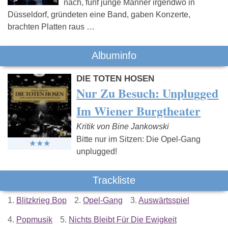
nach, fünf junge Männer irgendwo in
Düsseldorf, gründeten eine Band, gaben Konzerte,
brachten Platten raus …
Albuminfo
DIE TOTEN HOSEN
Nur Zu Besuch: Unplugged
Im Wiener Burgtheater
Kritik von Bine Jankowski
Bitte nur im Sitzen: Die Opel-Gang
unplugged!
Trackliste
1.
Blitzkrieg Bop
2.
Opel-Gang
3.
Auswärtsspiel
4.
Popmusik
5.
Nichts Bleibt Für Die Ewigkeit