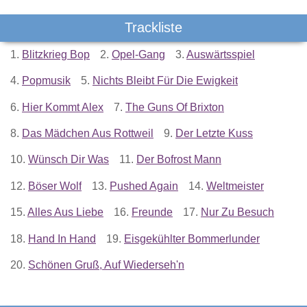
Trackliste
1.
Blitzkrieg Bop
2.
Opel-Gang
3.
Auswärtsspiel
4.
Popmusik
5.
Nichts Bleibt Für Die Ewigkeit
6.
Hier Kommt Alex
7.
The Guns Of Brixton
8.
Das Mädchen Aus Rottweil
9.
Der Letzte Kuss
10.
Wünsch Dir Was
11.
Der Bofrost Mann
12.
Böser Wolf
13.
Pushed Again
14.
Weltmeister
15.
Alles Aus Liebe
16.
Freunde
17.
Nur Zu Besuch
18.
Hand In Hand
19.
Eisgekühlter Bommerlunder
20.
Schönen Gruß, Auf Wiederseh'n