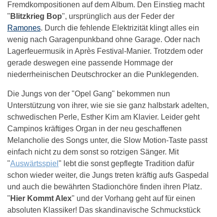
Fremdkompositionen auf dem Album. Den Einstieg macht
"
Blitzkrieg Bop
", ursprünglich aus der Feder der
Ramones
. Durch die fehlende Elektrizität klingt alles ein
wenig nach Garagenpunkband ohne Garage. Oder nach
Lagerfeuermusik in Après Festival-Manier. Trotzdem oder
gerade deswegen eine passende Hommage der
niederrheinischen Deutschrocker an die Punklegenden.
Die Jungs von der "Opel Gang" bekommen nun
Unterstützung von ihrer, wie sie sie ganz halbstark adelten,
schwedischen Perle, Esther Kim am Klavier. Leider geht
Campinos kräftiges Organ in der neu geschaffenen
Melancholie des Songs unter, die Slow Motion-Taste passt
einfach nicht zu dem sonst so rotzigen Sänger. Mit
"
Auswärtsspiel
" lebt die sonst gepflegte Tradition dafür
schon wieder weiter, die Jungs treten kräftig aufs Gaspedal
und auch die bewährten Stadionchöre finden ihren Platz.
"
Hier Kommt Alex
" und der Vorhang geht auf für einen
absoluten Klassiker! Das skandinavische Schmuckstück