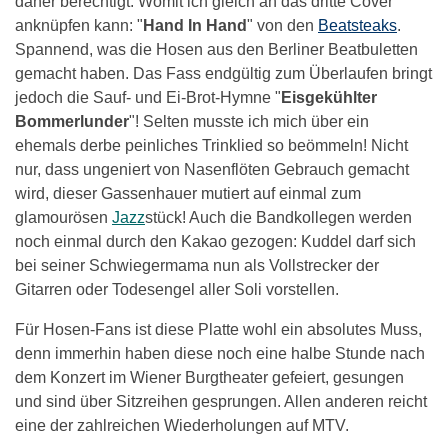
daher berechtigt. Womit ich gleich an das dritte Cover
anknüpfen kann: "
Hand In Hand
" von den
Beatsteaks
.
Spannend, was die Hosen aus den Berliner Beatbuletten
gemacht haben. Das Fass endgültig zum Überlaufen bringt
jedoch die Sauf- und Ei-Brot-Hymne "
Eisgekühlter
Bommerlunder
"! Selten musste ich mich über ein
ehemals derbe peinliches Trinklied so beömmeln! Nicht
nur, dass ungeniert von Nasenflöten Gebrauch gemacht
wird, dieser Gassenhauer mutiert auf einmal zum
glamourösen
Jazz
stück! Auch die Bandkollegen werden
noch einmal durch den Kakao gezogen: Kuddel darf sich
bei seiner Schwiegermama nun als Vollstrecker der
Gitarren oder Todesengel aller Soli vorstellen.
Für Hosen-Fans ist diese Platte wohl ein absolutes Muss,
denn immerhin haben diese noch eine halbe Stunde nach
dem Konzert im Wiener Burgtheater gefeiert, gesungen
und sind über Sitzreihen gesprungen. Allen anderen reicht
eine der zahlreichen Wiederholungen auf MTV.