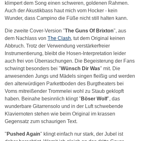
klimpert dem Song einen schweren, goldenen Rahmen.
Auch der Akustikbass haut mich vom Hocker - kein
Wunder, dass Campino die Füße nicht still halten kann.
Die zweite Cover-Version "
The Guns Of Brixton
", aus
dem Nachlass von
The Clash
, tut dem Original keinen
Abbruch. Trotz der Verwendung verstärkerfreier
Instrumentierung, bleibt die Hosen-Interpretation leider
auch frei von Überraschungen. Die Begeisterung der Fans
schwingt besonders bei "
Wünsch Dir Was
" mit. Die
anwesenden Jungs und Mädels singen fleißig und werden
den alterwürdigen Parkettboden des Burgtheaters bei
Voms mitreißender Trommelei wohl zu Staub geklopft
haben. Beinahe besinnlich klingt "
Böser Wolf
", das
wunderbare Gitarrensolo und in der Luft schwebende
Klaviernoten stehen wie beim Original im krassen
Gegensatz zum schaurigen Text.
"
Pushed Again
" klingt einfach nur stark, der Jubel ist