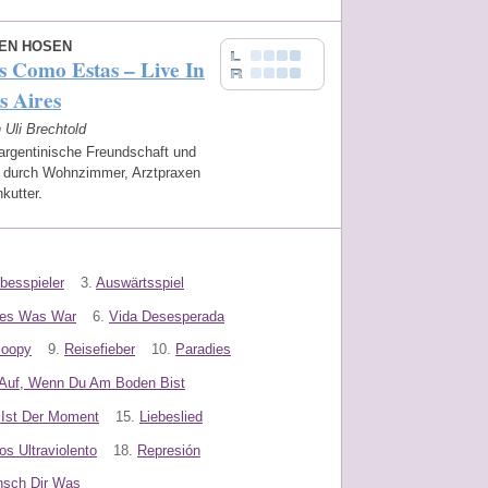
TEN HOSEN
 Como Estas – Live In
s Aires
n Uli Brechtold
argentinische Freundschaft und
r durch Wohnzimmer, Arztpraxen
hkutter.
ebesspieler
3.
Auswärtsspiel
les Was War
6.
Vida Desesperada
loopy
9.
Reisefieber
10.
Paradies
 Auf, Wenn Du Am Boden Bist
Ist Der Moment
15.
Liebeslied
os Ultraviolento
18.
Represión
sch Dir Was