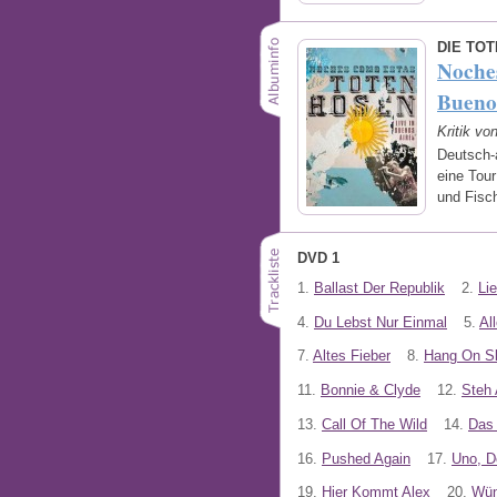
DIE TO
Noches
Bueno
Kritik vo
Deutsch-
eine Tou
und Fisc
DVD 1
1.
Ballast Der Republik
2.
Li
4.
Du Lebst Nur Einmal
5.
Al
7.
Altes Fieber
8.
Hang On S
11.
Bonnie & Clyde
12.
Steh
13.
Call Of The Wild
14.
Das 
16.
Pushed Again
17.
Uno, D
19.
Hier Kommt Alex
20.
Wün