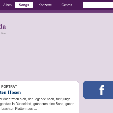
Alben
Songs
Konzerte
Genres
da
 Aires
E-PORTRÄT
oten Hosen
r 80er trafen sich, der Legende nach, fünf junge
rgendwo in Düsseldorf, gründeten eine Band, gaben
, brachten Platten raus …