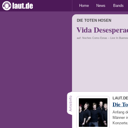
Home
News
Bands
DIE TOTEN HOSEN
Vida Desespera
auf: Noches Como Estas – Live In Buenos
LAUT.D
Die T
Anfang de
Männer i
Konzerte