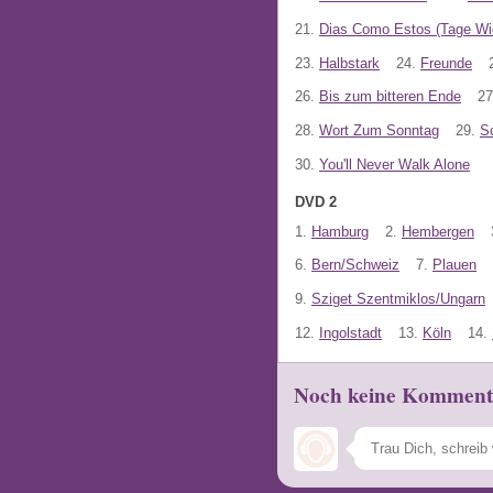
21.
Dias Como Estos (Tage Wi
23.
Halbstark
24.
Freunde
26.
Bis zum bitteren Ende
27
28.
Wort Zum Sonntag
29.
S
30.
You'll Never Walk Alone
DVD 2
1.
Hamburg
2.
Hembergen
6.
Bern/Schweiz
7.
Plauen
9.
Sziget Szentmiklos/Ungarn
12.
Ingolstadt
13.
Köln
14.
Noch keine Komment