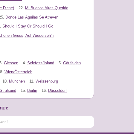
e Diese)
22.
Mi Buenos Aires Querido
25.
Donde Las Águilas Se Atreven
.
Should I Stay Or Should I Go
chönen Gruss, Auf Wiederseh'n
3.
Giessen
4.
Selefoss/Island
5.
Gäufelden
8.
Wien/Österreich
10.
München
11.
Weissenburg
Stralsund
15.
Berlin
16.
Düsseldorf
are
Speichern