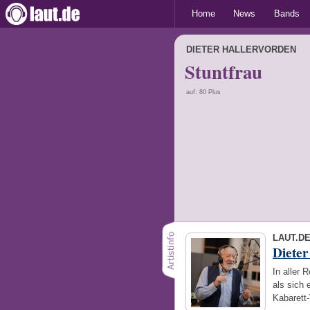
Home
News
Bands
DIETER HALLERVORDEN
Stuntfrau
auf: 80 Plus
LAUT.D
Dieter
In aller 
als sich 
Kabarett-