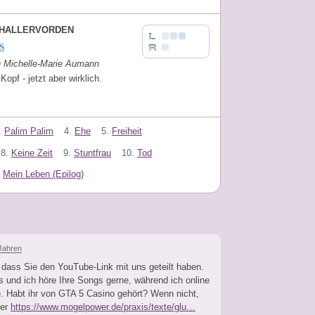
 HALLERVORDEN
s
on Michelle-Marie Aumann
Kopf - jetzt aber wirklich.
.
Palim Palim
4.
Ehe
5.
Freiheit
8.
Keine Zeit
9.
Stuntfrau
10.
Tod
Mein Leben (Epilog)
Jahren
, dass Sie den YouTube-Link mit uns geteilt haben.
gs und ich höre Ihre Songs gerne, während ich online
e. Habt ihr von GTA 5 Casino gehört? Wenn nicht,
ier
https://www.mogelpower.de/praxis/texte/glu…