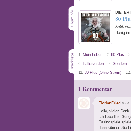
DIETER
80 Plu
Kritik v
Honig im 
1.
Mein Leben
2.
80 Plus
3
6.
Hallervorden
7.
Gendern
11.
80 Plus (Ohne Strom)
12.
1 Kommentar
FlorianFried
Vor 4 
Hallo, vielen Dank
Ich liebe Ihre Son
Casinospiele spiel
dann können Sie h