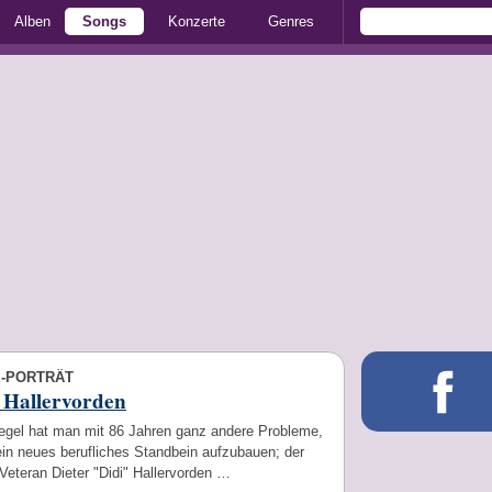
Alben
Songs
Konzerte
Genres
E-PORTRÄT
 Hallervorden
Regel hat man mit 86 Jahren ganz andere Probleme,
ein neues berufliches Standbein aufzubauen; der
Veteran Dieter "Didi" Hallervorden …