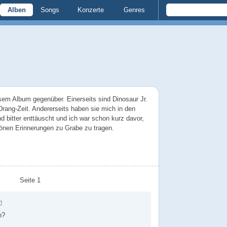
Alben
Songs
Konzerte
Genres
sem Album gegenüber. Einerseits sind Dinosaur Jr.
rang-Zeit. Andererseits haben sie mich in den
d bitter enttäuscht und ich war schon kurz davor,
nen Erinnerungen zu Grabe zu tragen.
Seite 1
n
h?