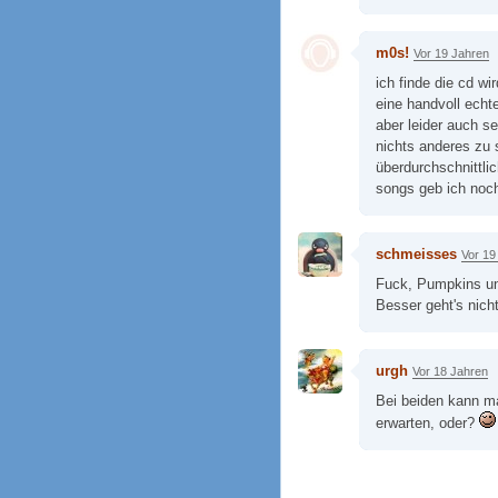
m0s!
Vor 19 Jahren
ich finde die cd w
eine handvoll echte
aber leider auch s
nichts anderes zu s
überdurchschnittli
songs geb ich noch
schmeisses
Vor 19
Fuck, Pumpkins un
Besser geht's nicht
urgh
Vor 18 Jahren
Bei beiden kann m
erwarten, oder?