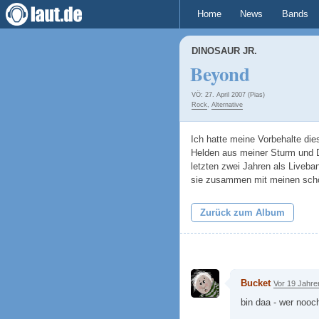
Home
News
Bands
DINOSAUR JR.
Beyond
VÖ: 27. April 2007 (Pias)
Rock
,
Alternative
Ich hatte meine Vorbehalte die
Helden aus meiner Sturm und D
letzten zwei Jahren als Liveban
sie zusammen mit meinen schö
Zurück zum Album
Bucket
Vor 19 Jahre
bin daa - wer nooc