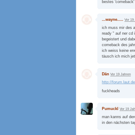
bestes 'comeback' 
...wayne.....
Vor 19
ich muss mir des a
ready " auf ner cd 
begeistert und dabe
comeback des jahres
ich weiss keine e
täusch ich mich je
Dän
Vor 19 Jahren
http://forum.laut.
fuckheads
Pumuckl
Vor 19 Ja
man kanns auf dere
in den nächsten ta