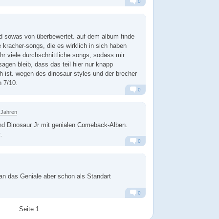
0
Alarm
Antworten
ird sowas von überbewertet. auf dem album finde
 kracher-songs, die es wirklich in sich haben
ehr viele durchschnittliche songs, sodass mir
agen bleib, dass das teil hier nur knapp
ch ist. wegen des dinosaur styles und der brecher
 7/10.
0
Alarm
Antworten
 Jahren
d Dinosaur Jr mit genialen Comeback-Alben.
.
0
Alarm
Antworten
an das Geniale aber schon als Standart
0
Alarm
Antworten
Seite 1