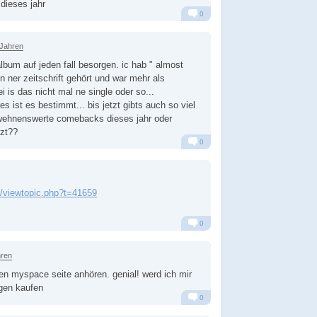
dieses jahr
0
Alarm
Antworten
 Jahren
lbum auf jeden fall besorgen. ic hab " almost
in ner zeitschrift gehört und war mehr als
i is das nicht mal ne single oder so...
 ist es bestimmt... bis jetzt gibts auch so viel
rwehnenswerte comebacks dieses jahr oder
tzt??
0
Alarm
Antworten
de/viewtopic.php?t=41659
0
Alarm
Antworten
hren
n myspace seite anhören. genial! werd ich mir
gen kaufen
0
Alarm
Antworten