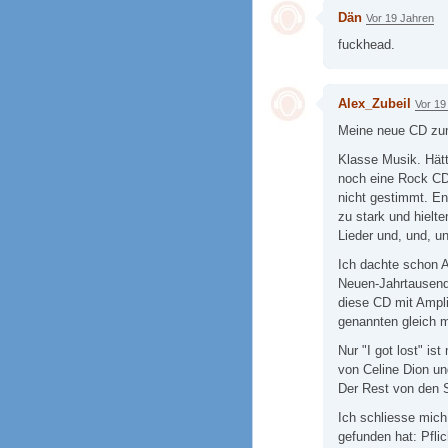
Dän
Vor 19 Jahren
fuckhead.
Alex_Zubeil
Vor 19
Meine neue CD zu
Klasse Musik. Hät
noch eine Rock CD
nicht gestimmt. E
zu stark und hielt
Lieder und, und, un
Ich dachte schon 
Neuen-Jahrtausend
diese CD mit Amplif
genannten gleich 
Nur "I got lost" is
von Celine Dion un
Der Rest von den 
Ich schliesse mich
gefunden hat: Pflic