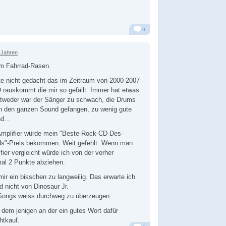
0
Alarm
Antworten
 Jahren
m Fahrrad-Rasen.
te nicht gedacht das im Zeitraum von 2000-2007
 rauskommt die mir so gefällt. Immer hat etwas
ntweder war der Sänger zu schwach, die Drums
en den ganzen Sound gefangen, zu wenig gute
d...
Amplifier würde mein "Beste-Rock-CD-Des-
s"-Preis bekommen. Weit gefehlt. Wenn man
ier vergleicht würde ich von der vorher
mal 2 Punkte abziehen.
t mir ein bisschen zu langweilig. Das erwarte ich
d nicht von Dinosaur Jr.
Songs weiss durchweg zu überzeugen.
 dem jenigen an der ein gutes Wort dafür
htkauf.