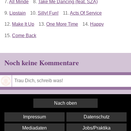
7.
All Minde
8.
Take Me Dancing (feat. SZA)
9.
Lipstain
10.
Silly! Fun!
11.
Acts Of Service
12.
Make It Up
13.
One More Time
14.
Happy
15.
Come Back
Noch keine Kommentare
Speichern
Nach oben
Impressum
Datenschutz
Mediadaten
Jobs/Praktika