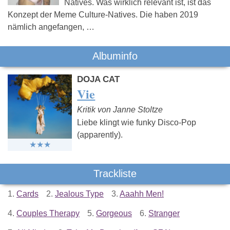
Natives. Was wirklich relevant ist, ist das
Konzept der Meme Culture-Natives. Die haben 2019
nämlich angefangen, …
Albuminfo
DOJA CAT
Vie
Kritik von Janne Stoltze
Liebe klingt wie funky Disco-Pop
(apparently).
Trackliste
1.
Cards
2.
Jealous Type
3.
Aaahh Men!
4.
Couples Therapy
5.
Gorgeous
6.
Stranger