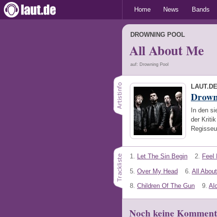
Home
News
Bands
DROWNING POOL
All About Me
auf: Drowning Pool
LAUT.D
Drown
In den si
der Kriti
Regisseu
1.
Let The Sin Begin
2.
Feel 
5.
Over My Head
6.
All Abou
8.
Children Of The Gun
9.
Al
Noch keine Komment