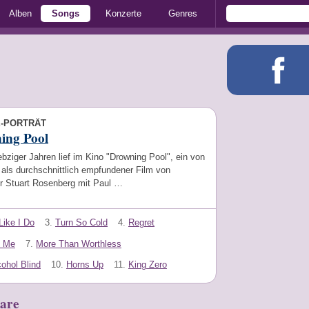
Alben
Songs
Konzerte
Genres
E-PORTRÄT
ing Pool
ebziger Jahren lief im Kino "Drowning Pool", ein von
k als durchschnittlich empfundener Film von
r Stuart Rosenberg mit Paul …
Like I Do
3.
Turn So Cold
4.
Regret
t Me
7.
More Than Worthless
cohol Blind
10.
Horns Up
11.
King Zero
are