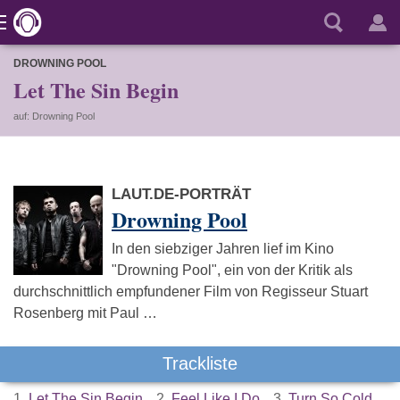
DROWNING POOL
Let The Sin Begin
auf: Drowning Pool
LAUT.DE-PORTRÄT
Drowning Pool
In den siebziger Jahren lief im Kino
"Drowning Pool", ein von der Kritik als
durchschnittlich empfundener Film von Regisseur Stuart
Rosenberg mit Paul …
Trackliste
1.
Let The Sin Begin
2.
Feel Like I Do
3.
Turn So Cold