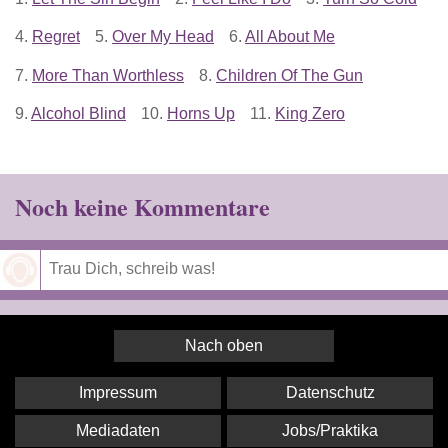
4.
Regret
5.
Over My Head
6.
All About Me
7.
More Than Worthless
8.
Children Of The Gun
9.
Alcohol Blind
10.
Horns Up
11.
King Zero
Noch keine Kommentare
Speichern
Nach oben
Impressum
Datenschutz
Mediadaten
Jobs/Praktika