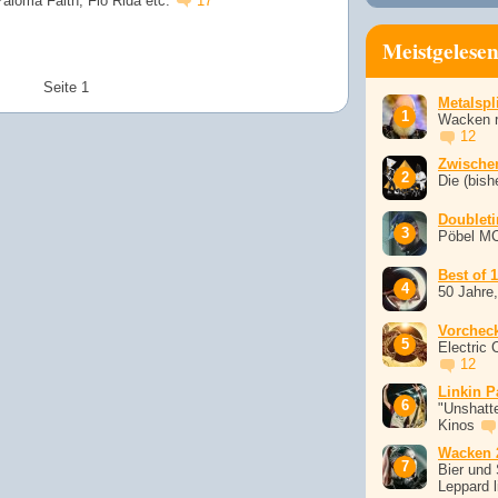
Paloma Faith, Flo Rida etc.
17
Meistgelese
Seite 1
Metalspli
Wacken r
12
Zwische
Die (bish
Doublet
Pöbel M
Best of 
50 Jahre
Vorchec
Electric 
12
Linkin P
"Unshatte
Kinos
Wacken 
Bier und 
Leppard l