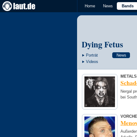
Home
News
Bands
Dying Fetus
Porträt
News
Videos
METALS
Schade
Nergal pr
bei Sout
VORCHE
Menow
Außerdem