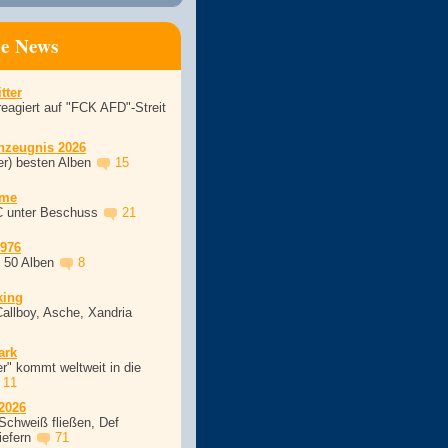
ne News
tter
eagiert auf "FCK AFD"-Streit
nzeugnis 2026
er) besten Alben
15
ime
C unter Beschuss
21
1976
, 50 Alben
8
king
Callboy, Asche, Xandria
ark
r" kommt weltweit in die
11
2026
Schweiß fließen, Def
iefern
71