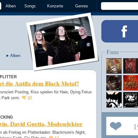
Alben
Songs
Konzerte
Genres
Fans
Alben
PLITTER
t die Antifa dem Black Metal?
ovoziert Posting, Kiss spielen für Haie, Dying Fetus
h Park uvm.
10
CKING
in, David Guetta, Modeselektor
1
 ab Freitag im Plattenladen: Blackmore's Night,