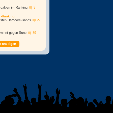
dioalben im Ranking
9
r-Ranking
esten Hardcore-Bands
27
winnt gegen Suno
89
s anzeigen