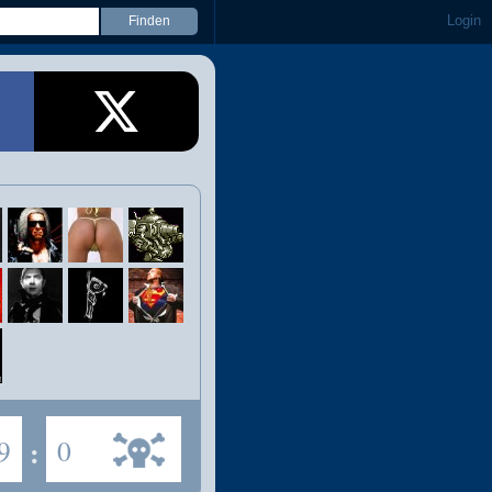
Login
9
:
0