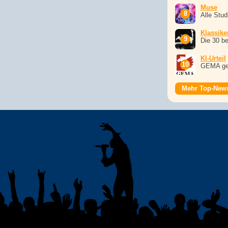
Muse
Alle Stu
Klassike
Die 30 b
KI-Urteil
GEMA ge
Mehr Top-New