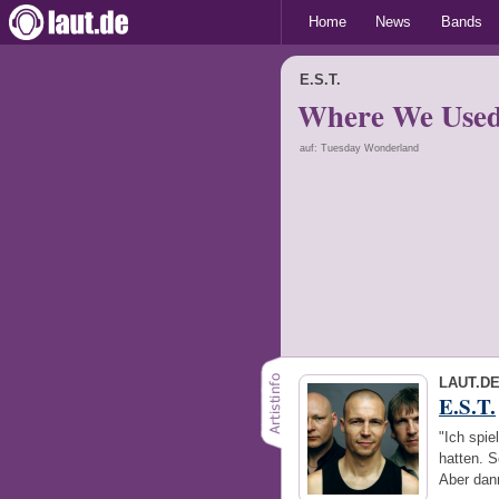
Home
News
Bands
E.S.T.
Where We Used
auf: Tuesday Wonderland
LAUT.D
E.S.T.
"Ich spie
hatten. S
Aber da