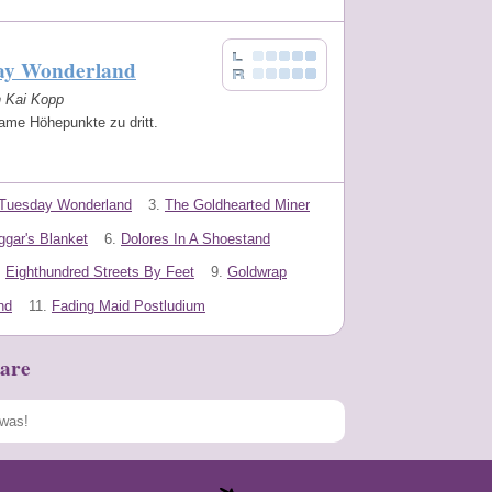
ay Wonderland
n Kai Kopp
me Höhepunkte zu dritt.
Tuesday Wonderland
3.
The Goldhearted Miner
ggar's Blanket
6.
Dolores In A Shoestand
.
Eighthundred Streets By Feet
9.
Goldwrap
nd
11.
Fading Maid Postludium
are
Speichern