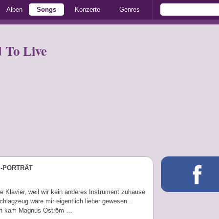
Alben
Songs
Konzerte
Genres
 To Live
E-PORTRÄT
le Klavier, weil wir kein anderes Instrument zuhause
chlagzeug wäre mir eigentlich lieber gewesen...
nn kam Magnus Öström …