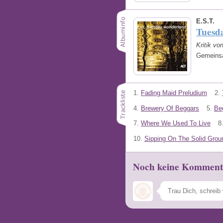
E.S.T.
Tuesd
Kritik vo
Gemeinsa
1.
Fading Maid Preludium
2.
4.
Brewery Of Beggars
5.
Be
7.
Where We Used To Live
8
10.
Sipping On The Solid Grou
Noch keine Komment